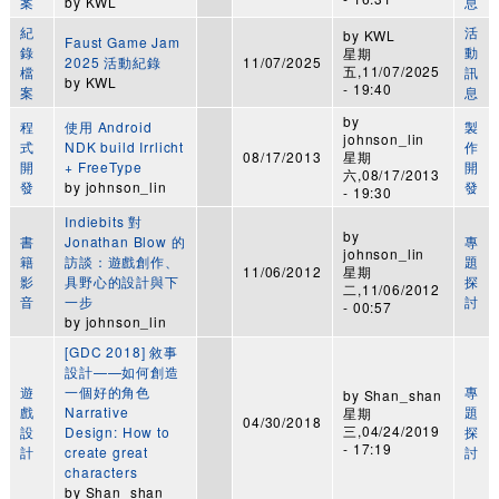
案
by
KWL
息
紀
活
by
KWL
Faust Game Jam
錄
動
星期
2025 活動紀錄
11/07/2025
五,11/07/2025
檔
訊
by
KWL
- 19:40
案
息
by
程
使用 Android
製
johnson_lin
式
NDK build Irrlicht
作
08/17/2013
星期
開
+ FreeType
開
六,08/17/2013
發
by
johnson_lin
發
- 19:30
Indiebits 對
by
書
Jonathan Blow 的
專
johnson_lin
籍
訪談：遊戲創作、
題
11/06/2012
星期
影
具野心的設計與下
探
二,11/06/2012
音
一步
討
- 00:57
by
johnson_lin
[GDC 2018] 敘事
設計——如何創造
遊
一個好的角色
專
by
Shan_shan
戲
Narrative
題
星期
04/30/2018
三,04/24/2019
設
Design: How to
探
- 17:19
計
create great
討
characters
by
Shan_shan