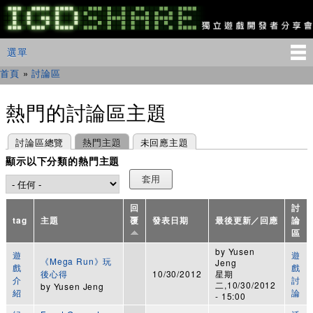
移
至
主
IGDSHARE
主選單
選單
內
獨
立
容
首頁
»
討論區
您在這裡
遊
戲
開
熱門的討論區主題
發
者
主要索引標籤
(作用中頁籤)
討論區總覽
熱門主題
未回應主題
分
享
顯示以下分類的熱門主題
會
回
討
tag
主題
覆
發表日期
最後更新／回應
論
區
by
Yusen
遊
遊
《Mega Run》玩
Jeng
戲
戲
後心得
10/30/2012
星期
介
討
二,10/30/2012
by
Yusen Jeng
紹
論
- 15:00