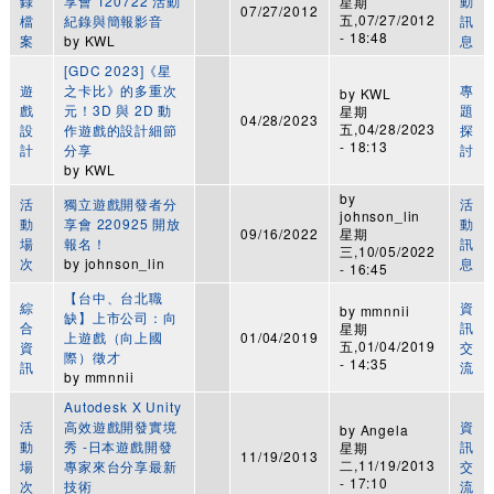
錄
享會 120722 活動
動
星期
07/27/2012
五,07/27/2012
檔
紀錄與簡報影音
訊
- 18:48
案
by
KWL
息
[GDC 2023]《星
遊
之卡比》的多重次
專
by
KWL
戲
元！3D 與 2D 動
題
星期
04/28/2023
五,04/28/2023
設
作遊戲的設計細節
探
- 18:13
計
分享
討
by
KWL
by
活
獨立遊戲開發者分
活
johnson_lin
動
享會 220925 開放
動
09/16/2022
星期
場
報名！
訊
三,10/05/2022
次
by
johnson_lin
息
- 16:45
【台中、台北職
綜
資
by
mmnnii
缺】上市公司：向
合
訊
星期
上遊戲（向上國
01/04/2019
五,01/04/2019
資
交
際）徵才
- 14:35
訊
流
by
mmnnii
Autodesk X Unity
活
高效遊戲開發實境
資
by
Angela
動
秀 -日本遊戲開發
訊
星期
11/19/2013
二,11/19/2013
場
專家來台分享最新
交
- 17:10
次
技術
流