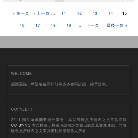
頁面
« 第一頁
‹ 上一頁
…
11
12
13
14
15
16
17
18
19
…
下一頁 ›
最後一頁 »
WELCOME
感謝蒞臨，希望各位同好前輩多多參與討論、給予指教。
COPYLEFT
2011 獨立遊戲開發者分享會，本站管理員所發表之文章歡迎以
CC BY-NC
方式轉載，轉載時請標註文章出處及原文章連結。討論
區會員所發表之文章其權利歸原著作人所有。