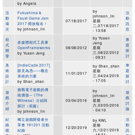
by
Angela
by
活
Fukushima &
活
johnson_lin
動
Faust Game Jam
動
07/18/2017
星期
場
2017 開放報名！
訊
二,07/18/2017
次
by
johnson_lin
息
- 13:58
by
Yusen
程
專
多媒體程式工具庫
Jeng
式
題
OpenFrameworks
08/08/2012
星期
開
探
三,08/22/2012
by
Yusen Jeng
發
討
- 09:31
美
[IndieCade 2017]
專
by
Shan_shan
術
眼見為憑——概念
題
星期
11/01/2017
三,04/24/2019
設
美術的力量
探
- 17:05
計
by
Shan_shan
討
挑戰電子遊戲的傳
by
遊
遊
統價值─《The
johnson_lin
戲
戲
Witness》介紹與
03/04/2016
星期
介
討
六,03/05/2016
探討（前篇）
紹
論
- 04:10
by
johnson_lin
紀
獨立遊戲開發者分
活
by
KWL
錄
享會 191201 活動
動
星期
12/20/2019
六,12/21/2019
檔
紀錄
訊
- 16:31