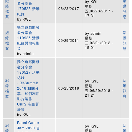
紀
活
by
KWL
者分享會
錄
動
星期
170528 活動
06/23/2017
五,06/23/2017 -
檔
訊
紀錄
17:31
案
息
by
KWL
獨立遊戲開發
紀
者分享會
活
by
admin
錄
110925 活動
動
星期
09/29/2011
三,02/01/2012 -
檔
紀錄與簡報影
訊
15:01
案
音
息
by
admin
獨立遊戲開發
者分享會
180527 活動
紀錄
紀
活
by
KWL
- BitSummit
錄
動
星期
2018 相關分
06/25/2018
五,06/29/2018 -
檔
訊
享、如何利用
21:21
案
息
影片製作
Unity 高畫質
場景
by
KWL
Faust Game
紀
活
by
KWL
Jam 2020 台
錄
動
星期