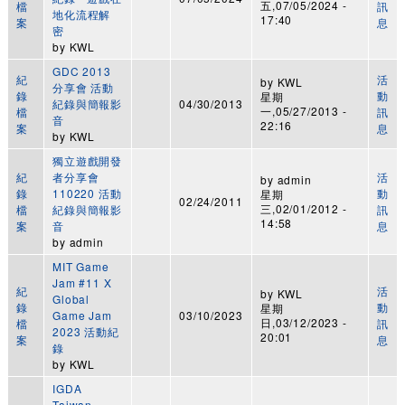
五,07/05/2024 -
檔
訊
地化流程解
17:40
案
息
密
by
KWL
GDC 2013
紀
活
by
KWL
分享會 活動
錄
動
星期
紀錄與簡報影
04/30/2013
一,05/27/2013 -
檔
訊
音
22:16
案
息
by
KWL
獨立遊戲開發
紀
者分享會
活
by
admin
錄
110220 活動
動
星期
02/24/2011
三,02/01/2012 -
檔
紀錄與簡報影
訊
14:58
案
音
息
by
admin
MIT Game
Jam #11 X
紀
活
by
KWL
Global
錄
動
星期
Game Jam
03/10/2023
日,03/12/2023 -
檔
訊
2023 活動紀
20:01
案
息
錄
by
KWL
IGDA
Taiwan