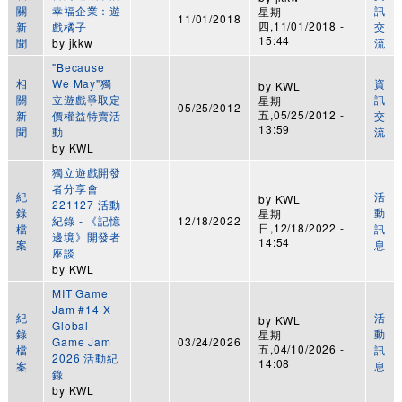
關
幸福企業：遊
訊
星期
11/01/2018
四,11/01/2018 -
新
戲橘子
交
15:44
聞
by
jkkw
流
"Because
相
We May"獨
資
by
KWL
關
立遊戲爭取定
訊
星期
05/25/2012
五,05/25/2012 -
新
價權益特賣活
交
13:59
聞
動
流
by
KWL
獨立遊戲開發
者分享會
紀
活
by
KWL
221127 活動
錄
動
星期
紀錄 - 《記憶
12/18/2022
日,12/18/2022 -
檔
訊
邊境》開發者
14:54
案
息
座談
by
KWL
MIT Game
Jam #14 X
紀
活
by
KWL
Global
錄
動
星期
Game Jam
03/24/2026
五,04/10/2026 -
檔
訊
2026 活動紀
14:08
案
息
錄
by
KWL