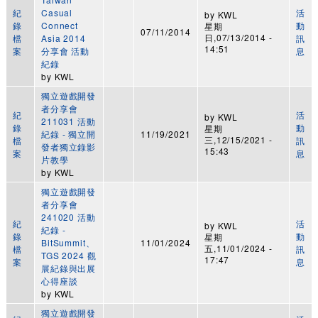
紀
Casual
活
by
KWL
錄
Connect
動
星期
07/11/2014
日,07/13/2014 -
檔
Asia 2014
訊
14:51
案
分享會 活動
息
紀錄
by
KWL
獨立遊戲開發
者分享會
紀
活
by
KWL
211031 活動
錄
動
星期
紀錄 - 獨立開
11/19/2021
三,12/15/2021 -
檔
訊
發者獨立錄影
15:43
案
息
片教學
by
KWL
獨立遊戲開發
者分享會
241020 活動
紀
活
by
KWL
紀錄 -
錄
動
星期
BitSummit、
11/01/2024
五,11/01/2024 -
檔
訊
TGS 2024 觀
17:47
案
息
展紀錄與出展
心得座談
by
KWL
獨立遊戲開發