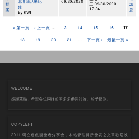
北會場活動紀
09/30/2020
三,09/30/2020 -
檔
訊
錄
17:34
案
息
by
KWL
頁面
« 第一頁
‹ 上一頁
…
13
14
15
16
17
18
19
20
21
…
下一頁 ›
最後一頁 »
WELCOME
感謝蒞臨，希望各位同好前輩多多參與討論、給予指教。
COPYLEFT
2011 獨立遊戲開發者分享會，本站管理員所發表之文章歡迎以