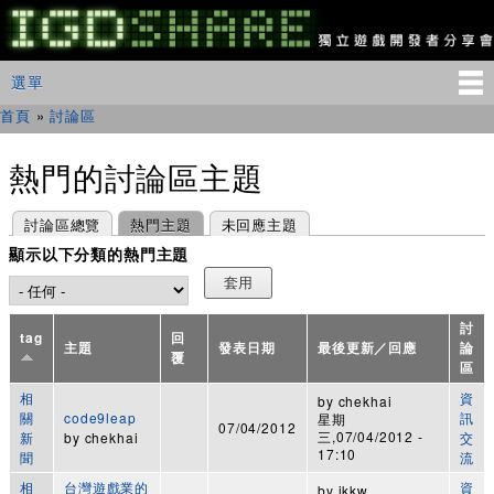
移
至
主
IGDSHARE
主選單
選單
內
獨
立
容
首頁
»
討論區
您在這裡
遊
戲
開
熱門的討論區主題
發
者
主要索引標籤
(作用中頁籤)
討論區總覽
熱門主題
未回應主題
分
享
顯示以下分類的熱門主題
會
討
tag
回
主題
發表日期
最後更新／回應
論
覆
區
相
資
by
chekhai
關
code9leap
訊
星期
07/04/2012
三,07/04/2012 -
新
by
chekhai
交
17:10
聞
流
相
台灣遊戲業的
資
by
jkkw