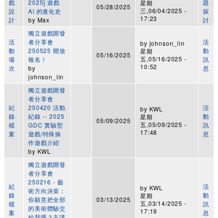
戲
2025] 遊戲
題
星期
05/28/2025
三,06/04/2025 -
設
AI 的進化史
探
17:23
計
by
Max
討
獨立遊戲開發
活
者分享會
活
by
johnson_lin
動
250525 開放
動
星期
05/16/2025
五,05/16/2025 -
場
報名！
訊
10:52
次
by
息
johnson_lin
獨立遊戲開發
者分享會
紀
250420 活動
活
by
KWL
錄
紀錄 -- 2025
動
星期
05/09/2025
五,05/09/2025 -
檔
GDC 實驗型
訊
17:48
案
遊戲/特殊操
息
作遊戲介紹
by
KWL
獨立遊戲開發
者分享會
250216 - 藝
紀
活
by
KWL
術方向決策：
錄
動
星期
你願意把全部
03/13/2025
五,03/14/2025 -
檔
訊
的美術體驗交
17:19
案
息
給我嗎？主講