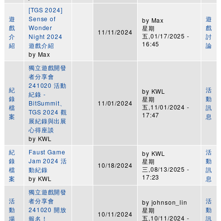
[TGS 2024]
遊
Sense of
遊
by
Max
戲
Wonder
戲
星期
11/11/2024
五,01/17/2025 -
介
Night 2024
討
16:45
紹
遊戲介紹
論
by
Max
獨立遊戲開發
者分享會
241020 活動
紀
活
by
KWL
紀錄 -
錄
動
星期
BitSummit、
11/01/2024
五,11/01/2024 -
檔
訊
TGS 2024 觀
17:47
案
息
展紀錄與出展
心得座談
by
KWL
紀
Faust Game
活
by
KWL
錄
Jam 2024 活
動
星期
10/18/2024
三,08/13/2025 -
檔
動紀錄
訊
17:23
案
by
KWL
息
獨立遊戲開發
活
者分享會
活
by
johnson_lin
動
241020 開放
動
星期
10/11/2024
五,10/11/2024 -
場
報名！
訊