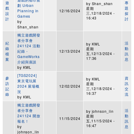
遊
專
by
Shan_shan
劃 Urban
戲
題
星期
Planning in
12/16/2024
三,12/18/2024 -
設
探
Games
16:43
計
討
by
Shan_shan
獨立遊戲開發
者分享會
紀
活
by
KWL
241124 活動
錄
動
星期
紀錄 -
12/13/2024
五,12/13/2024 -
檔
訊
GameWorks
17:36
案
息
介紹與座談
by
KWL
[TGS2024]
參
資
by
KWL
東京電玩展
訪
訊
星期
2024 展場概
12/02/2024
三,12/18/2024 -
記
交
況
16:37
錄
流
by
KWL
獨立遊戲開發
者分享會
活
by
johnson_lin
241124 開放
動
星期
11/15/2024
五,11/15/2024 -
報名！
訊
16:47
by
息
johnson_lin