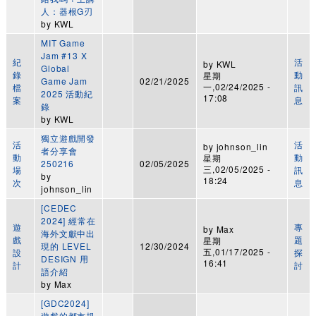
人：器根G刃
by
KWL
MIT Game
Jam #13 X
紀
活
by
KWL
Global
錄
動
星期
Game Jam
02/21/2025
一,02/24/2025 -
檔
訊
2025 活動紀
17:08
案
息
錄
by
KWL
獨立遊戲開發
活
活
by
johnson_lin
者分享會
動
動
星期
250216
02/05/2025
三,02/05/2025 -
場
訊
by
18:24
次
息
johnson_lin
[CEDEC
2024] 經常在
遊
專
by
Max
海外文獻中出
戲
題
星期
現的 LEVEL
12/30/2024
五,01/17/2025 -
設
探
DESIGN 用
16:41
計
討
語介紹
by
Max
[GDC2024]
遊戲的都市規