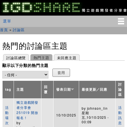
移
至
主
IGDSHARE
主選單
選單
內
獨
立
容
首頁
»
討論區
您在這裡
遊
戲
開
熱門的討論區主題
發
者
主要索引標籤
(作用中頁籤)
討論區總覽
熱門主題
未回應主題
分
享
顯示以下分類的熱門主題
會
討
回
tag
主題
發表日期
最後更新／回應
論
覆
區
獨立遊戲開發
活
者分享會
活
by
johnson_lin
動
251019 開放
動
星期
10/10/2025
五,10/10/2025 -
場
報名！
訊
00:09
次
by
息