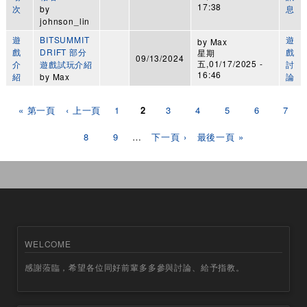
17:38
次
by
息
johnson_lin
遊
BITSUMMIT
遊
by
Max
戲
DRIFT 部分
戲
星期
09/13/2024
五,01/17/2025 -
介
遊戲試玩介紹
討
16:46
紹
by
Max
論
頁面
« 第一頁
‹ 上一頁
1
2
3
4
5
6
7
8
9
…
下一頁 ›
最後一頁 »
WELCOME
感謝蒞臨，希望各位同好前輩多多參與討論、給予指教。