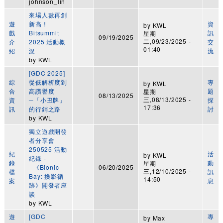
johnson_lin
來場人數再創
遊
新高！
資
by
KWL
戲
Bitsummit
訊
星期
09/19/2025
二,09/23/2025 -
介
2025 活動概
交
01:40
紹
況
流
by
KWL
[GDC 2025]
綜
從低解析度到
專
by
KWL
合
高讚譽度
題
星期
08/13/2025
三,08/13/2025 -
資
─「小丑牌」
探
17:36
訊
的行銷之路
討
by
KWL
獨立遊戲開發
者分享會
250525 活動
紀
活
by
KWL
紀錄 -
錄
動
星期
- 《Bionic
06/20/2025
三,12/10/2025 -
檔
訊
Bay: 換影循
14:50
案
息
跡》開發者座
談
by
KWL
遊
[GDC
專
by
Max