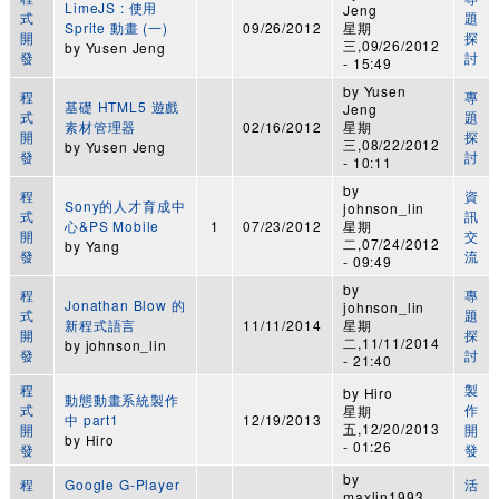
LimeJS : 使用
Jeng
式
題
Sprite 動畫 (一)
09/26/2012
星期
開
探
三,09/26/2012
by
Yusen Jeng
發
討
- 15:49
by
Yusen
程
專
基礎 HTML5 遊戲
Jeng
式
題
素材管理器
02/16/2012
星期
開
探
三,08/22/2012
by
Yusen Jeng
發
討
- 10:11
by
程
資
Sony的人才育成中
johnson_lin
式
訊
心&PS Mobile
1
07/23/2012
星期
開
交
二,07/24/2012
by
Yang
發
流
- 09:49
by
程
專
Jonathan Blow 的
johnson_lin
式
題
新程式語言
11/11/2014
星期
開
探
二,11/11/2014
by
johnson_lin
發
討
- 21:40
程
製
by
Hiro
動態動畫系統製作
式
作
星期
中 part1
12/19/2013
五,12/20/2013
開
開
by
Hiro
- 01:26
發
發
by
程
Google G-Player
活
maxlin1993