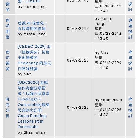
架：LimeJS
09/05/2012
星期
開
探
三,09/05/2012
by
Yusen Jeng
發
討
- 17:41
by
Yusen
程
專
遊戲 AI 視覺化：
Jeng
式
題
五個實用的範例
02/08/2012
星期
開
探
四,02/23/2012
by
Yusen Jeng
發
討
- 13:20
[CEDEC 2020] 由
程
《怪物彈珠》技術
專
by
Max
式
美術帶來的
題
星期
09/09/2020
五,09/18/2020
開
Photoshop 附加元
探
- 11:40
發
件開發經驗
討
by
Max
[GDC2026] 遊戲
製作資金從哪裡
來？找發行商還是
研
Funding好？
專
by
Shan_shan
究
Outersloth的觀察
題
星期
04/08/2026
一,04/13/2026
分
與合約大公開
探
- 14:32
析
Game Funding:
討
Lessons from
Outersloth
by
Shan_shan