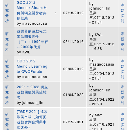
GDC 2012
by
研
專
Memo：Steam 如
johnson_lin
究
題
何與獨立開發者共
1
07/18/2012
星期
分
探
三,07/18/2012
創佳績
析
討
- 21:54
by
masqnocausa
遊樂器的遊戲程式
研
專
by
KWL
業餘開發套件
究
題
星期
（二）：1990年代
05/11/2016
五,06/17/2016
分
探
～2000年代篇
- 16:38
析
討
by
KWL
by
研
GDC 2012
專
masqnocausa
究
Memo：Learning
題
09/03/2012
星期
分
to QWOPerate
探
二,09/04/2012
析
by
masqnocausa
討
- 21:54
by
研
2021 ~ 2022 獨立
專
johnson_lin
究
遊戲回顧與展望雜
題
01/04/2022
星期
分
談
探
二,01/04/2022
析
by
johnson_lin
討
- 20:20
[TGDF 2021] 進攻
研
專
by
Max
歐美市場（如何把
究
題
星期
遊戲賣到台灣與中
07/15/2021
五,07/16/2021
分
探
國之外）
- 16:30
析
討