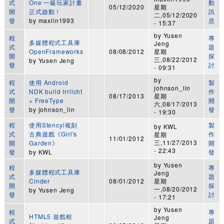
式
One 一級玩家計畫
動
05/12/2020
星期
開
正式啟動！
訊
二,05/12/2020
發
by
maxlin1993
息
- 15:37
by
Yusen
程
專
多媒體程式工具庫
Jeng
式
題
OpenFrameworks
08/08/2012
星期
開
探
三,08/22/2012
by
Yusen Jeng
發
討
- 09:31
by
程
使用 Android
製
johnson_lin
式
NDK build Irrlicht
作
08/17/2013
星期
開
+ FreeType
開
六,08/17/2013
發
by
johnson_lin
發
- 19:30
程
使用Stencyl複刻
製
by
KWL
式
古典遊戲《Girl's
作
星期
11/01/2012
三,11/27/2013
開
Garden》
開
- 22:43
發
by
KWL
發
by
Yusen
程
專
多媒體程式工具庫
Jeng
式
題
Cinder
08/01/2012
星期
開
探
一,08/20/2012
by
Yusen Jeng
發
討
- 17:21
by
Yusen
程
專
HTML5 遊戲框
Jeng
式
題