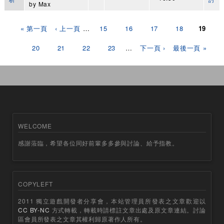
by
Max
頁面
« 第一頁
‹ 上一頁
…
15
16
17
18
19
20
21
22
23
…
下一頁 ›
最後一頁 »
WELCOME
感謝蒞臨，希望各位同好前輩多多參與討論、給予指教。
COPYLEFT
2011 獨立遊戲開發者分享會，本站管理員所發表之文章歡迎以
CC BY-NC
方式轉載，轉載時請標註文章出處及原文章連結。討論
區會員所發表之文章其權利歸原著作人所有。