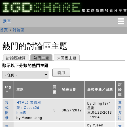
移
至
主
IGDSHARE
主選單
選單
內
獨
立
容
首頁
»
討論區
您在這裡
遊
戲
開
熱門的討論區主題
發
者
主要索引標籤
(作用中頁籤)
討論區總覽
熱門主題
未回應主題
分
享
顯示以下分類的熱門主題
會
討
tag
回
主題
發表日期
最後更新／回應
論
覆
區
程
HTML5 遊戲框
專
by
ching1971
式
架：Cocos2d-
題
星期
3
08/27/2012
三,05/22/2013
開
html5
探
- 19:24
發
by
Yusen Jeng
討
by
Yusen
程
專