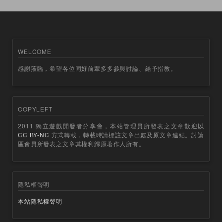
WELCOME
感謝蒞臨，希望各位同好前輩多多參與討論、給予指教。
COPYLEFT
2011 獨立遊戲開發者分享會，本站管理員所發表之文章歡迎以
CC BY-NC
方式轉載，轉載時請標註文章出處及原文章連結。討論
區會員所發表之文章其權利歸原著作人所有。
隱私權聲明
本站隱私權聲明