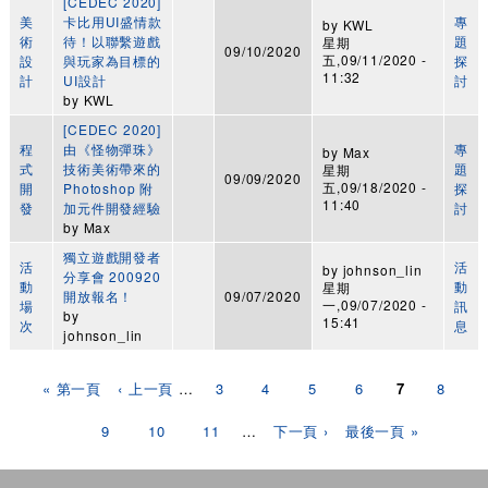
[CEDEC 2020]
美
卡比用UI盛情款
專
by
KWL
術
待！以聯繫遊戲
題
星期
09/10/2020
五,09/11/2020 -
設
與玩家為目標的
探
11:32
計
UI設計
討
by
KWL
[CEDEC 2020]
程
由《怪物彈珠》
專
by
Max
式
技術美術帶來的
題
星期
09/09/2020
五,09/18/2020 -
開
Photoshop 附
探
11:40
發
加元件開發經驗
討
by
Max
獨立遊戲開發者
活
活
by
johnson_lin
分享會 200920
動
動
星期
開放報名！
09/07/2020
一,09/07/2020 -
場
訊
by
15:41
次
息
johnson_lin
頁面
« 第一頁
‹ 上一頁
…
3
4
5
6
7
8
9
10
11
…
下一頁 ›
最後一頁 »