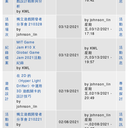
案
戲設計觀察與分
息
析
by
KWL
活
獨立遊戲開發者
活
by
johnson_lin
動
分享會 210328
動
星期
03/12/2021
五,03/12/2021 -
場
by
訊
17:18
次
johnson_lin
息
MIT Game
紀
Jam #10 X
活
by
KWL
錄
Global Game
動
星期
03/12/2021
六,03/13/2021 -
檔
Jam 2021活動
訊
19:57
案
紀錄
息
by
KWL
在 2D 的
《Hyper Light
遊
專
by
johnson_lin
Drifter》中運用
戲
題
星期
3D 遊戲關卡的
02/19/2021
五,02/19/2021 -
設
探
設計技巧
20:49
計
討
by
johnson_lin
活
獨立遊戲開發者
活
by
johnson_lin
動
分享會 210221
動
星期
02/08/2021
一,02/08/2021 -
場
by
訊