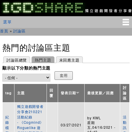
移
至
主
IGDSHARE
主選單
選單
內
獨
立
容
首頁
»
討論區
您在這裡
遊
戲
開
熱門的討論區主題
發
者
主要索引標籤
(作用中頁籤)
討論區總覽
熱門主題
未回應主題
分
享
顯示以下分類的熱門主題
會
討
回
tag
主題
發表日期
最後更新／回應
論
覆
區
獨立遊戲開發者
分享會210221
紀
活動紀錄
活
by
KWL
錄
- 《Cogmind》
動
星期
03/27/2021
五,04/16/2021 -
檔
Roguelike 遊
訊
16:42