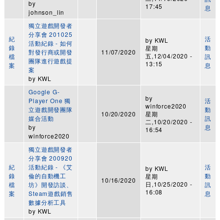
by
17:45
息
johnson_lin
獨立遊戲開發者
分享會 201025
紀
活
by
KWL
活動紀錄 - 如何
錄
動
星期
對發行商或開發
11/07/2020
五,12/04/2020 -
檔
訊
團隊進行遊戲提
13:15
案
息
案
by
KWL
Google G-
by
Player One 獨
活
winforce2020
立遊戲開發團隊
動
10/20/2020
星期
媒合活動
訊
二,10/20/2020 -
by
息
16:54
winforce2020
獨立遊戲開發者
分享會 200920
紀
活動紀錄 - 《艾
活
by
KWL
錄
倫的自動機工
動
星期
10/16/2020
日,10/25/2020 -
檔
坊》開發訪談、
訊
16:08
案
Steam遊戲銷售
息
數據分析工具
by
KWL