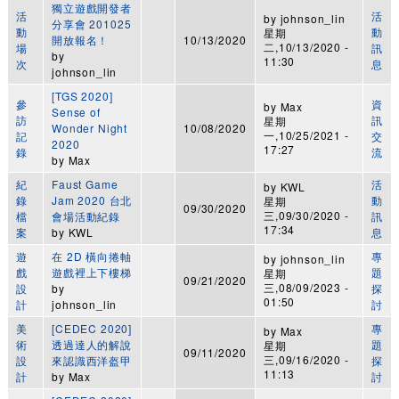
獨立遊戲開發者
活
活
by
johnson_lin
分享會 201025
動
動
星期
開放報名！
10/13/2020
二,10/13/2020 -
場
訊
by
11:30
次
息
johnson_lin
[TGS 2020]
參
資
by
Max
Sense of
訪
訊
星期
Wonder Night
10/08/2020
一,10/25/2021 -
記
交
2020
17:27
錄
流
by
Max
紀
Faust Game
活
by
KWL
錄
Jam 2020 台北
動
星期
09/30/2020
三,09/30/2020 -
檔
會場活動紀錄
訊
17:34
案
by
KWL
息
遊
在 2D 橫向捲軸
專
by
johnson_lin
戲
遊戲裡上下樓梯
題
星期
09/21/2020
三,08/09/2023 -
設
by
探
01:50
計
johnson_lin
討
美
[CEDEC 2020]
專
by
Max
術
透過達人的解說
題
星期
09/11/2020
三,09/16/2020 -
設
來認識西洋盔甲
探
11:13
計
by
Max
討