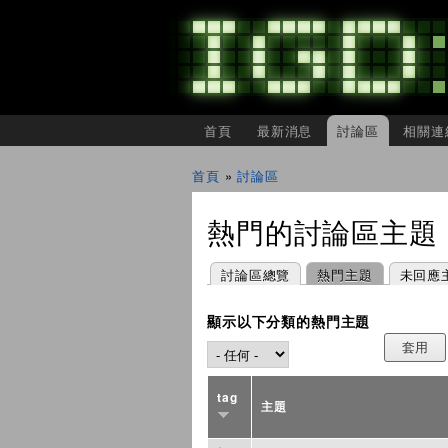
主選單
首頁
最新消息
討論區
相關連
IGDSHARE
獨
首頁
»
討論區
立
您在這裡
遊
戲
熱門的討論區主題
開
發
者
主要索引標籤
(作用中頁籤)
討論區總覽
熱門主題
未回應
分
享
會
顯示以下分類的熱門主題
tag
主題