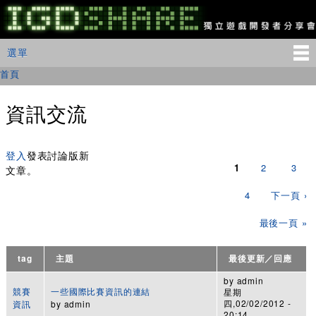
移
至
主
IGDSHARE
主選單
選單
內
獨
立
容
首頁
您在這裡
遊
戲
開
資訊交流
發
者
頁面
分
享
登入
發表討論版新
1
2
3
會
文章。
4
下一頁 ›
最後一頁 »
tag
主題
最後更新／回應
by
admin
競賽
一些國際比賽資訊的連結
星期
四,02/02/2012 -
資訊
by
admin
20:14