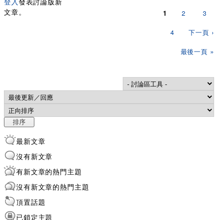
登入
發表討論版新
頁面
文章。
1
2
3
4
下一頁 ›
最後一頁 »
Order by
排序
最新文章
沒有新文章
有新文章的熱門主題
沒有新文章的熱門主題
頂置話題
已鎖定主題