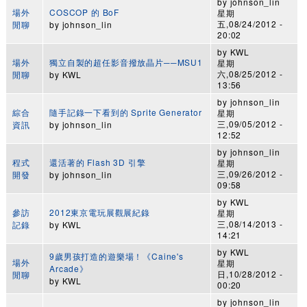
by
johnson_lin
場外
COSCOP 的 BoF
星期
五,08/24/2012 -
閒聊
by
johnson_lin
20:02
by
KWL
場外
獨立自製的超任影音撥放晶片──MSU1
星期
六,08/25/2012 -
閒聊
by
KWL
13:56
by
johnson_lin
綜合
隨手記錄一下看到的 Sprite Generator
星期
三,09/05/2012 -
資訊
by
johnson_lin
12:52
by
johnson_lin
程式
還活著的 Flash 3D 引擎
星期
三,09/26/2012 -
開發
by
johnson_lin
09:58
by
KWL
參訪
2012東京電玩展觀展紀錄
星期
三,08/14/2013 -
記錄
by
KWL
14:21
by
KWL
9歲男孩打造的遊樂場！《Caine's
場外
星期
Arcade》
日,10/28/2012 -
閒聊
by
KWL
00:20
by
johnson_lin