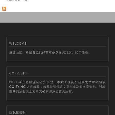
WELCOME
感謝蒞臨，希望各位同好前輩多多參與討論、給予指教。
COPYLEFT
2011 獨立遊戲開發者分享會，本站管理員所發表之文章歡迎以
CC BY-NC
方式轉載，轉載時請標註文章出處及原文章連結。討論
區會員所發表之文章其權利歸原著作人所有。
隱私權聲明