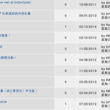
ve met at IndieCade!
by
ad
0
10/09/2011
星期四,
SCUP 社群議程的內容出爐
by
jo
0
06/01/2013
星期六,
by
Hu
1
02/13/2014
星期三,
e 2開賣！
by
K
0
02/10/2012
星期日,
介紹
by
jo
0
11/25/2015
星期三,
突發贈獎活動！
by
K
2
04/28/2012
星期六,
by
K
0
11/22/2019
星期五,
by
K
0
03/25/2013
星期一,
人招募漫畫《炎之實習生》中文版！
by
K
0
02/04/2012
星期六,
bile
by
jo
1
07/23/2012
星期二,