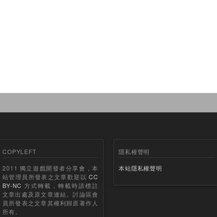
COPYLEFT
隱私權聲明
2011 獨立遊戲開發者分享會，本
本站隱私權聲明
站管理員所發表之文章歡迎以
CC
BY-NC
方式轉載，轉載時請標註
文章出處及原文章連結。討論區會
員所發表之文章其權利歸原著作人
所有。