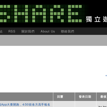
移
至
主
內
容
結
RSS
關於我們
About Us
聯絡我們
回覆
發表日期
最後
機遊戲App大賽開跑，4/30前各方高手報名
by
bn