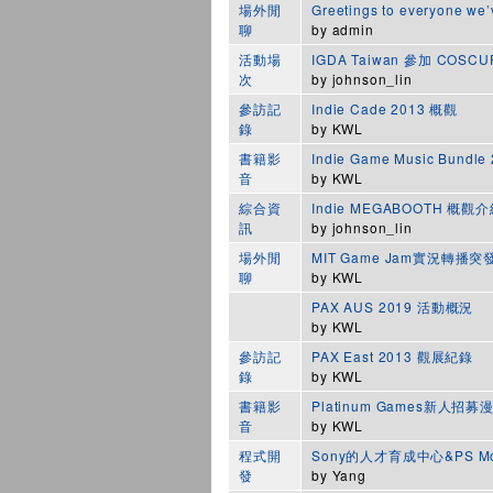
場外閒
Greetings to everyone we’
聊
by
admin
活動場
IGDA Taiwan 參加 CO
次
by
johnson_lin
參訪記
Indie Cade 2013 概觀
錄
by
KWL
書籍影
Indie Game Music Bundl
音
by
KWL
綜合資
Indie MEGABOOTH 概觀
訊
by
johnson_lin
場外閒
MIT Game Jam實況轉播
聊
by
KWL
PAX AUS 2019 活動概況
by
KWL
參訪記
PAX East 2013 觀展紀錄
錄
by
KWL
書籍影
Platinum Games新
音
by
KWL
程式開
Sony的人才育成中心&PS Mo
發
by
Yang