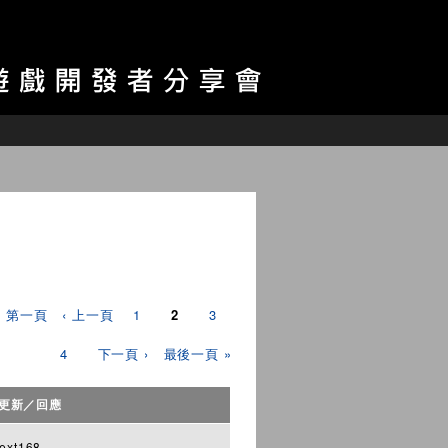
« 第一頁
‹ 上一頁
1
2
3
4
下一頁 ›
最後一頁 »
更新／回應
ext168