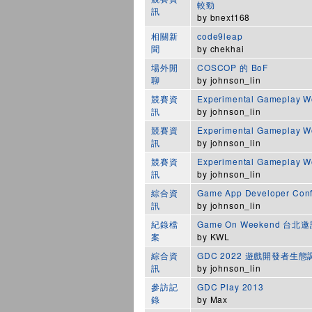
較勁
訊
by
bnext168
相關新
code9leap
聞
by
chekhai
場外閒
COSCOP 的 BoF
聊
by
johnson_lin
競賽資
Experimental Gameplay W
訊
by
johnson_lin
競賽資
Experimental Gameplay
訊
by
johnson_lin
競賽資
Experimental Gameplay
訊
by
johnson_lin
綜合資
Game App Developer Conf
訊
by
johnson_lin
紀錄檔
Game On Weekend 台
案
by
KWL
綜合資
GDC 2022 遊戲開發者生
訊
by
johnson_lin
參訪記
GDC Play 2013
錄
by
Max