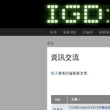
主選單
首頁
最新消息
討論區
相關連
IGDSHARE
獨
首頁
立
您在這裡
遊
戲
資訊交流
開
發
者
頁面
分
登入
發表討論版新文章。
享
會
tag
主題
CCMG Award 2013手
競賽資