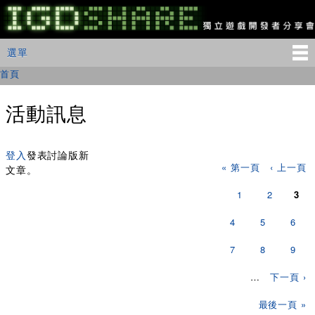
移
至
主
IGDSHARE
主選單
選單
內
獨
立
容
首頁
您在這裡
遊
戲
開
活動訊息
發
者
頁面
分
享
登入
發表討論版新
« 第一頁
‹ 上一頁
會
文章。
1
2
3
4
5
6
7
8
9
…
下一頁 ›
最後一頁 »