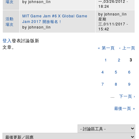
一,03/26/2012 -
場次
by
johnson_lin
18:24
by
johnson_lin
MIT Game Jam #6 X Global Game
活動
星期
Jam 2017 開放報名！
三,01/11/2017 -
場次
by
johnson_lin
15:42
登入
發表討論版新
頁面
文章。
« 第一頁
‹ 上一頁
1
2
3
4
5
6
7
8
9
…
下一頁 ›
最後一頁 »
Order by