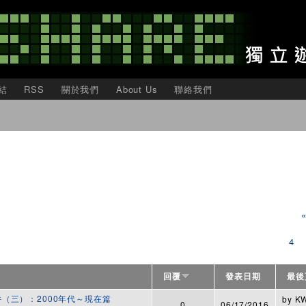
移
至
主
內
容
結
RSS
關於我們
About Us
聯絡我們
4
回覆
發表日期
最後
（三）：2000年代～現在篇
by
K
0
06/17/2016