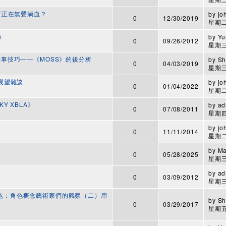
何正在無聲淌血？
by
jo
0
12/30/2019
星期二,
)
by
Yu
0
09/26/2012
星期三,
ＶＲ敘事技巧——《MOSS》的後分析
by
Sh
0
04/03/2019
星期三,
與展望雜談
by
jo
0
01/04/2022
星期二,
KY XBLA》
by
ad
0
07/08/2011
星期四,
by
jo
0
11/11/2014
星期二,
by
M
0
05/28/2025
星期三,
by
ad
0
03/09/2012
星期三,
的角色：角色概念藝術家們的觀察（二）用
by
Sh
0
03/29/2017
星期五,