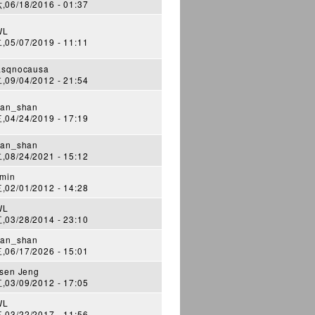
06/18/2016 - 01:37
WL
05/07/2019 - 11:11
sqnocausa
09/04/2012 - 21:54
an_shan
04/24/2019 - 17:19
an_shan
08/24/2021 - 15:12
min
02/01/2012 - 14:28
WL
03/28/2014 - 23:10
an_shan
06/17/2026 - 15:01
sen Jeng
03/09/2012 - 17:05
WL
03/22/2017 - 11:56