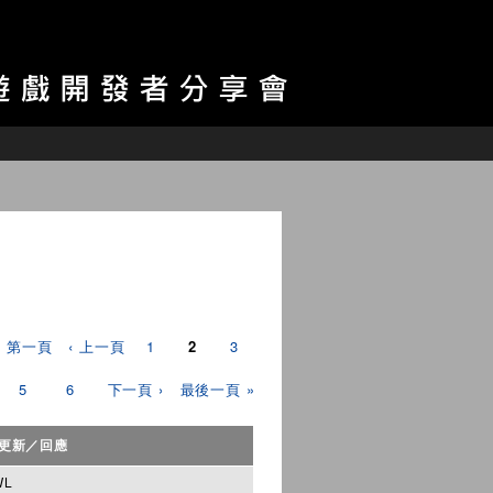
« 第一頁
‹ 上一頁
1
2
3
5
6
下一頁 ›
最後一頁 »
更新／回應
WL