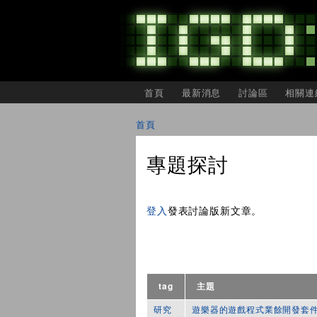
主選單
首頁
最新消息
討論區
相關連
IGDSHARE
獨
首頁
立
您在這裡
遊
戲
專題探討
開
發
者
頁面
分
登入
發表討論版新文章。
享
會
tag
主題
研究
遊樂器的遊戲程式業餘開發套件