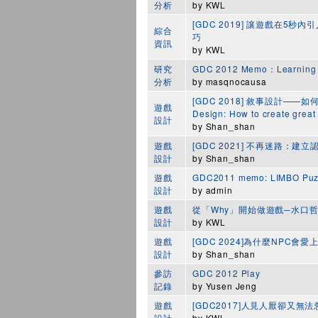
分析
by
KWL
[GDC 2019] 讓遊戲在5秒
綜合
巧
資訊
by
KWL
研究
GDC 2012 Memo：Learning 
分析
by
masqnocausa
[GDC 2018] 敘事設計——如何
遊戲
Design: How to create great
設計
by
Shan_shan
遊戲
[GDC 2021] 不再迷路：建
設計
by
Shan_shan
遊戲
GDC2011 memo: LIMBO Puz
設計
by
admin
遊戲
從「Why」開始做遊戲─水口哲也談
設計
by
KWL
遊戲
[GDC 2024]為什麼NPC
設計
by
Shan_shan
參訪
GDC 2012 Play
記錄
by
Yusen Jeng
遊戲
[GDC2017]人見人厭卻又
設計
by
KWL