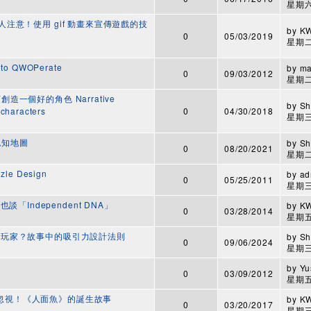
星期六,
內引人注意！使用 gif 動畫來宣傳遊戲的技
by
K
0
05/03/2019
星期二,
to QWOPerate
by
ma
0
09/03/2012
星期二,
創造一個好的角色 Narrative
by
Sh
 characters
0
04/30/2018
星期三,
立認知地圖
by
Sh
0
08/20/2021
星期二,
zle Design
by
ad
0
05/25/2011
星期三,
「Independent DNA」
by
K
0
03/28/2014
星期五,
會愛上玩家？故事中的吸引力設計法則
by
Sh
0
09/06/2024
星期三,
by
Yu
0
03/09/2012
星期五,
無法忽視！《人面魚》的誕生故事
by
K
0
03/20/2017
星期三,