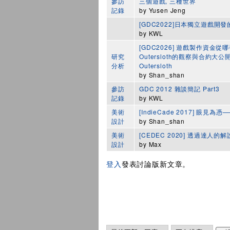
參訪
三個遊戲, 三種世界
記錄
by
Yusen Jeng
[GDC2022]日本獨立遊戲
by
KWL
[GDC2026] 遊戲製作資金從
研究
Outersloth的觀察與合約大公開 Ga
分析
Outersloth
by
Shan_shan
參訪
GDC 2012 雜談簡記 Part3
記錄
by
KWL
美術
[IndieCade 2017] 眼見
設計
by
Shan_shan
美術
[CEDEC 2020] 透過達人
設計
by
Max
登入
發表討論版新文章。
頁面
Order by
排序