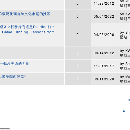
by
Yu
0
11/28/2012
星期五,
開發的概況及面向跨文化市場的挑戰
by
K
0
05/04/2022
星期三,
哪裡來？找發行商還是Funding好？
me Funding: Lessons from
by
Sh
0
04/08/2026
星期一,
by
K
0
03/14/2012
星期三,
為憑——概念美術的力量
by
Sh
0
11/01/2017
星期三,
的解說來認識西洋盔甲
by
M
0
09/11/2020
星期三,
4