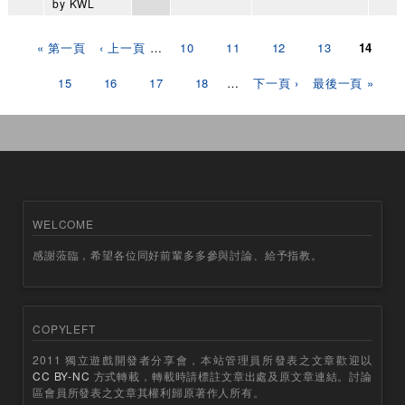
by
KWL
頁面
« 第一頁
‹ 上一頁
…
10
11
12
13
14
15
16
17
18
…
下一頁 ›
最後一頁 »
WELCOME
感謝蒞臨，希望各位同好前輩多多參與討論、給予指教。
COPYLEFT
2011 獨立遊戲開發者分享會，本站管理員所發表之文章歡迎以
CC BY-NC
方式轉載，轉載時請標註文章出處及原文章連結。討論
區會員所發表之文章其權利歸原著作人所有。