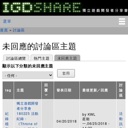
移
至
主
IGDSHARE
主選單
選單
內
獨
立
容
首頁
»
討論區
您在這裡
遊
戲
開
未回應的討論區主題
發
者
主要索引標籤
(作用中頁籤)
討論區總覽
熱門主題
未回應主題
分
享
顯示以下分類的未回應主題
會
回
討
tag
主題
覆
發表日期
最後更新／回應
論
區
獨立遊戲開發
者分享會
紀
180225 活動
活
by
KWL
錄
紀錄 -
動
星期
04/20/2018
一,06/25/2018 -
檔
《Throne of
訊
14:33