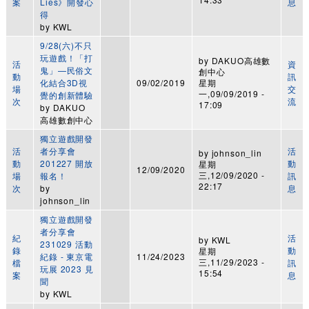
案
Lies》開發心
息
得
by
KWL
9/28(六)不只
玩遊戲！「打
by
DAKUO高雄數
活
資
鬼」—民俗文
創中心
動
訊
化結合3D視
09/02/2019
星期
場
交
一,09/09/2019 -
覺的創新體驗
次
流
17:09
by
DAKUO
高雄數創中心
獨立遊戲開發
活
者分享會
活
by
johnson_lin
動
201227 開放
動
星期
12/09/2020
三,12/09/2020 -
場
報名！
訊
22:17
次
by
息
johnson_lin
獨立遊戲開發
者分享會
紀
活
by
KWL
231029 活動
錄
動
星期
紀錄 - 東京電
11/24/2023
三,11/29/2023 -
檔
訊
玩展 2023 見
15:54
案
息
聞
by
KWL