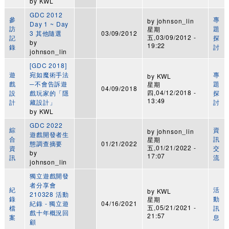
by
KWL
GDC 2012
參
專
by
johnson_lin
Day 1 ~ Day
訪
題
星期
3 其他隨選
03/09/2012
五,03/09/2012 -
記
探
by
19:22
錄
討
johnson_lin
[GDC 2018]
遊
宛如魔術手法
專
by
KWL
戲
─不會告訴遊
題
星期
04/09/2018
四,04/12/2018 -
設
戲玩家的「隱
探
13:49
計
藏設計」
討
by
KWL
GDC 2022
綜
資
by
johnson_lin
遊戲開發者生
合
訊
星期
態調查摘要
01/21/2022
五,01/21/2022 -
資
交
by
17:07
訊
流
johnson_lin
獨立遊戲開發
者分享會
紀
活
by
KWL
210328 活動
錄
動
星期
紀錄 - 獨立遊
04/16/2021
五,05/21/2021 -
檔
訊
戲十年概況回
21:57
案
息
顧