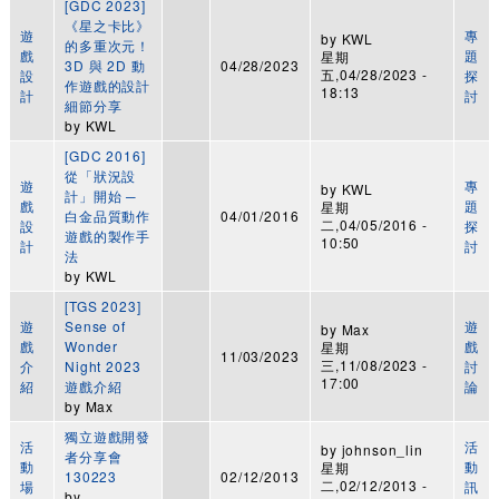
[GDC 2023]
《星之卡比》
遊
專
by
KWL
的多重次元！
戲
題
星期
3D 與 2D 動
04/28/2023
五,04/28/2023 -
設
探
作遊戲的設計
18:13
計
討
細節分享
by
KWL
[GDC 2016]
從「狀況設
遊
專
by
KWL
計」開始 ─
戲
題
星期
白金品質動作
04/01/2016
二,04/05/2016 -
設
探
遊戲的製作手
10:50
計
討
法
by
KWL
[TGS 2023]
遊
Sense of
遊
by
Max
戲
Wonder
戲
星期
11/03/2023
三,11/08/2023 -
介
Night 2023
討
17:00
紹
遊戲介紹
論
by
Max
獨立遊戲開發
活
活
by
johnson_lin
者分享會
動
動
星期
130223
02/12/2013
二,02/12/2013 -
場
訊
by