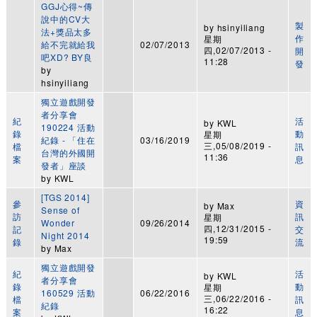
GGJ心得~傳
說中的CV大
製
by
hsinyiliang
法+獎品太多
作
星期
給不完就給我
02/07/2013
四,02/07/2013 -
開
吧XD? BY良
11:28
發
by
hsinyiliang
獨立遊戲開發
者分享會
紀
活
by
KWL
190224 活動
錄
動
星期
紀錄 - 「住在
03/16/2019
三,05/08/2019 -
檔
訊
台灣的外國開
11:36
案
息
發者」座談
by
KWL
[TGS 2014]
參
資
by
Max
Sense of
訪
訊
星期
Wonder
09/26/2014
四,12/31/2015 -
記
交
Night 2014
19:59
錄
流
by
Max
獨立遊戲開發
紀
活
by
KWL
者分享會
錄
動
星期
160529 活動
06/22/2016
三,06/22/2016 -
檔
訊
紀錄
16:22
案
息