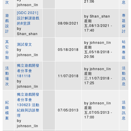
21:06
次
息
johnson_lin
[GDC 2021]
遊
專
by
Shan_shan
設計解謎遊戲
戲
題
星期
的8堂課
08/09/2021
五,08/13/2021 -
設
探
by
17:40
計
討
Shan_shan
其
站
by
johnson_lin
測試發文
它
務
星期
by
05/18/2018
五,05/18/2018 -
分
專
johnson_lin
20:56
類
區
獨立遊戲開發
活
活
by
johnson_lin
者分享會
動
動
星期
181118
11/07/2018
三,11/07/2018 -
場
訊
by
17:25
次
息
johnson_lin
獨立遊戲開發
者分享會
紀
活
by
johnson_lin
130623 活動
錄
動
星期
紀錄與訪談整
07/05/2013
五,07/05/2013 -
檔
訊
理
17:00
案
息
by
johnson_lin