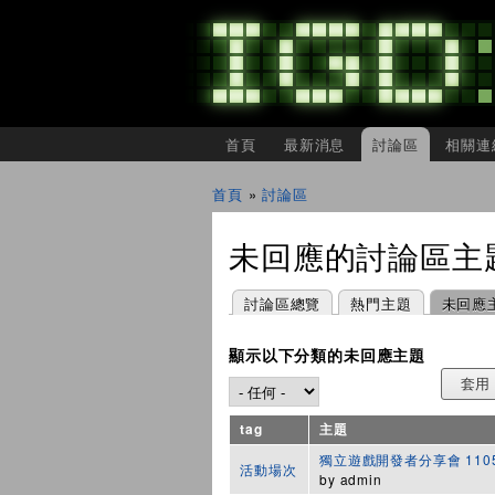
主選單
首頁
最新消息
討論區
相關連
IGDSHARE
獨
首頁
»
討論區
立
您在這裡
遊
戲
未回應的討論區主
開
發
者
主要索引標籤
(作用中頁籤)
討論區總覽
熱門主題
未回應
分
享
會
顯示以下分類的未回應主題
tag
主題
獨立遊戲開發者分享會 1105
活動場次
by
admin