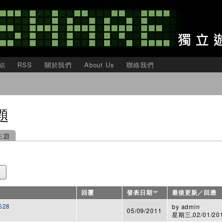
移
至
主
內
容
結
RSS
關於我們
About Us
聯絡我們
題
主題
回覆
發表日期
最後更新／回應
28
by
admin
05/09/2011
星期三,02/01/201