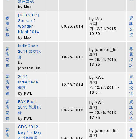
驚異之夜
by
Max
[TGS 2014]
參
資
by
Max
Sense of
訪
訊
星期
Wonder
09/26/2014
四,12/31/2015 -
記
交
Night 2014
19:59
錄
流
by
Max
IndieCade
參
專
by
johnson_lin
2011 參訪紀
訪
題
星期
實
10/25/2011
一,06/01/2015 -
記
探
by
13:35
錄
討
johnson_lin
參
2014
資
by
KWL
訪
IndieCade
訊
星期
12/08/2014
六,12/27/2014 -
記
概況
交
18:54
錄
by
KWL
流
參
PAX East
資
by
KWL
訪
2013 觀展紀
訊
星期
03/25/2013
一,03/25/2013 -
記
錄
交
17:35
錄
by
KWL
流
GDC 2012
參
專
by
johnson_lin
Day 1 ~ Day
訪
題
星期
3 其他隨選
03/09/2012