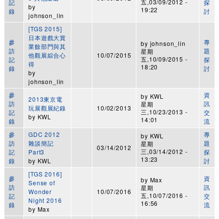
五,03/09/2012 -
記
探
by
19:22
錄
討
johnson_lin
[TGS 2015]
日本遊戲大賞
參
專
by
johnson_lin
業餘部門與其
訪
題
星期
他觀展綜合心
10/07/2015
五,10/09/2015 -
記
探
得
18:20
錄
討
by
johnson_lin
參
資
by
KWL
2013東京電
訪
訊
星期
玩展觀展紀錄
10/02/2013
三,10/23/2013 -
記
交
by
KWL
14:01
錄
流
參
GDC 2012
專
by
KWL
訪
雜談簡記
題
星期
03/14/2012
三,03/14/2012 -
記
Part3
探
13:23
錄
by
KWL
討
[TGS 2016]
參
資
by
Max
Sense of
訪
訊
星期
Wonder
10/07/2016
五,10/07/2016 -
記
交
Night 2016
16:56
錄
流
by
Max