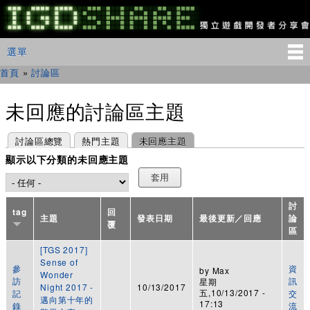
移
至
主
IGDSHARE
主選單
選單
內
獨
立
容
首頁
»
討論區
您在這裡
遊
戲
開
未回應的討論區主題
發
者
主要索引標籤
(作用中頁籤)
討論區總覽
熱門主題
未回應主題
分
享
顯示以下分類的未回應主題
會
討
tag
回
主題
發表日期
最後更新／回應
論
覆
區
[TGS 2017]
Sense of
參
資
by
Max
Wonder
訪
訊
星期
Night 2017 -
10/13/2017
五,10/13/2017 -
記
交
邁向第十年的
17:13
錄
流