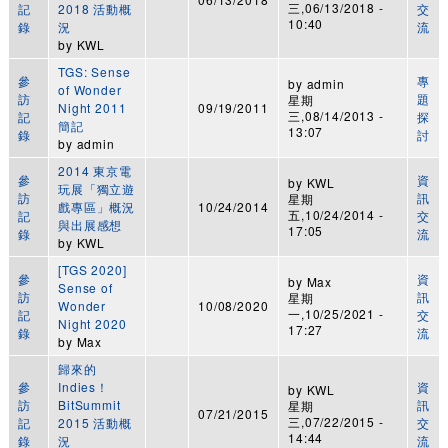
三,06/13/2018 -
記
2018 活動概
交
10:40
錄
況
流
by
KWL
TGS: Sense
參
專
by
admin
of Wonder
訪
題
星期
Night 2011
09/19/2011
三,08/14/2013 -
記
探
簡記
13:07
錄
討
by
admin
2014 東京電
參
資
by
KWL
玩展「獨立遊
訪
訊
星期
戲專區」概況
10/24/2014
五,10/24/2014 -
記
交
與出展感想
17:05
錄
流
by
KWL
[TGS 2020]
參
資
by
Max
Sense of
訪
訊
星期
Wonder
10/08/2020
一,10/25/2021 -
記
交
Night 2020
17:27
錄
流
by
Max
歸來的
參
Indies！
資
by
KWL
訪
BitSummit
訊
星期
07/21/2015
三,07/22/2015 -
記
2015 活動概
交
14:44
錄
況
流