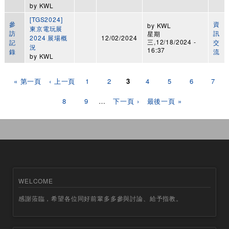
by
KWL
[TGS2024]
參
資
by
KWL
東京電玩展
訪
訊
星期
2024 展場概
12/02/2024
三,12/18/2024 -
記
交
況
16:37
錄
流
by
KWL
頁面
« 第一頁
‹ 上一頁
1
2
3
4
5
6
7
8
9
…
下一頁 ›
最後一頁 »
WELCOME
感謝蒞臨，希望各位同好前輩多多參與討論、給予指教。