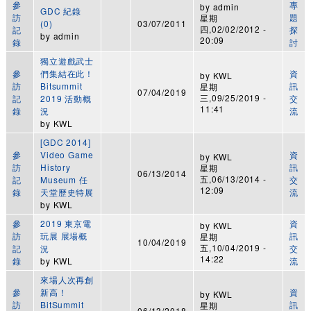
參
專
by
admin
GDC 紀錄
訪
題
星期
(0)
03/07/2011
四,02/02/2012 -
記
探
by
admin
20:09
錄
討
獨立遊戲武士
參
們集結在此！
資
by
KWL
訪
Bitsummit
訊
星期
07/04/2019
三,09/25/2019 -
記
2019 活動概
交
11:41
錄
況
流
by
KWL
[GDC 2014]
參
Video Game
資
by
KWL
訪
History
訊
星期
06/13/2014
五,06/13/2014 -
記
Museum 任
交
12:09
錄
天堂歷史特展
流
by
KWL
參
2019 東京電
資
by
KWL
訪
玩展 展場概
訊
星期
10/04/2019
五,10/04/2019 -
記
況
交
14:22
錄
by
KWL
流
來場人次再創
參
新高！
資
by
KWL
訪
BitSummit
訊
星期
06/13/2018