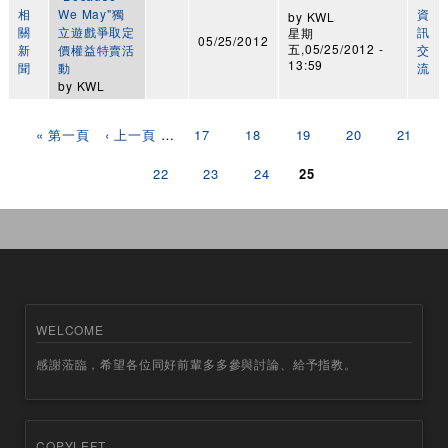
相
We May"獨
資
by
KWL
關
立遊戲爭取定
訊
星期
05/25/2012
五,05/25/2012 -
新
價權益特賣活
交
13:59
聞
動
流
by
KWL
頁面
« 第一頁
‹ 上一頁
…
17
18
19
20
21
22
23
24
25
WELCOME
感謝蒞臨，希望各位同好前輩多多參與討論、給予指教。
COPYLEFT