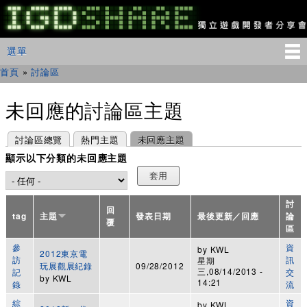
移
至
主
IGDSHARE
主選單
選單
內
獨
立
容
首頁
»
討論區
您在這裡
遊
戲
開
未回應的討論區主題
發
者
主要索引標籤
(作用中頁籤)
討論區總覽
熱門主題
未回應主題
分
享
顯示以下分類的未回應主題
會
討
回
tag
主題
發表日期
最後更新／回應
論
覆
區
參
資
by
KWL
2012東京電
訪
訊
星期
玩展觀展紀錄
09/28/2012
三,08/14/2013 -
記
交
by
KWL
14:21
錄
流
綜
資
by
KWL