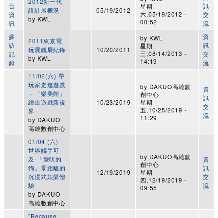
2012新一代
合
訊
星期
設計展概況
05/19/2012
六,05/19/2012 -
資
交
by
KWL
00:52
訊
流
參
資
by
KWL
2011東京電
訪
訊
星期
玩展觀展紀錄
10/20/2011
三,08/14/2013 -
記
交
by
KWL
14:19
錄
流
11/02(六) 帶
玩家走進遊戲
by
DAKUO高雄數
資
－「樂美館」
創中心
訊
繪出遊戲新視
10/23/2019
星期
交
五,10/25/2019 -
界
流
11:29
by
DAKUO
高雄數創中心
01/04 (六)
世界觸手可
by
DAKUO高雄數
及-「愛吠的
資
創中心
狗」零距離的
訊
12/19/2019
星期
沉浸式娛樂體
交
四,12/19/2019 -
驗
流
09:55
by
DAKUO
高雄數創中心
"Because