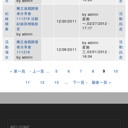
次
by
admin
息
獨立遊戲開發
紀
者分享會
活
by
admin
錄
111218 活動
動
星期
12/20/2011
一,02/27/2012 -
檔
紀錄與簡報影
訊
17:17
案
音
息
by
admin
活
獨立遊戲開發
活
by
admin
動
者分享會
動
星期
12/09/2011
三,02/01/2012 -
場
111218
訊
16:04
次
by
admin
息
頁面
« 第一頁
‹ 上一頁
…
5
6
7
8
9
10
11
12
13
…
下一頁 ›
最後一頁 »
WELCOME