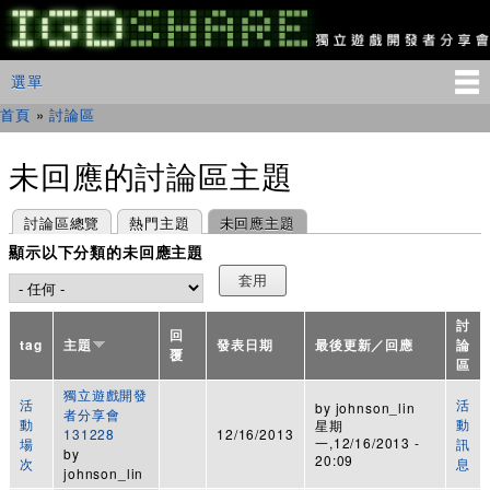
移
至
主
IGDSHARE
主選單
選單
內
獨
立
容
首頁
»
討論區
您在這裡
遊
戲
開
未回應的討論區主題
發
者
主要索引標籤
(作用中頁籤)
討論區總覽
熱門主題
未回應主題
分
享
顯示以下分類的未回應主題
會
討
回
tag
主題
發表日期
最後更新／回應
論
覆
區
獨立遊戲開發
活
活
by
johnson_lin
者分享會
動
動
星期
131228
12/16/2013
一,12/16/2013 -
場
訊
by
20:09
次
息
johnson_lin