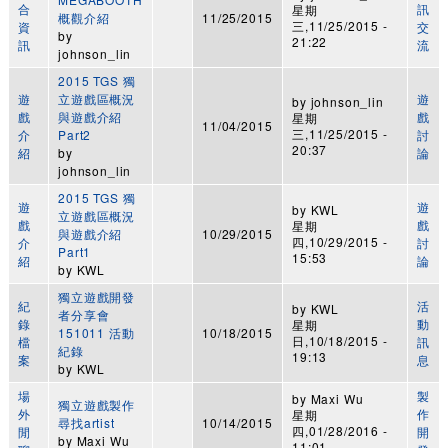
合
訊
星期
概觀介紹
11/25/2015
三,11/25/2015 -
資
交
by
21:22
訊
流
johnson_lin
2015 TGS 獨
遊
立遊戲區概況
遊
by
johnson_lin
戲
與遊戲介紹
戲
星期
11/04/2015
三,11/25/2015 -
介
Part2
討
20:37
紹
by
論
johnson_lin
2015 TGS 獨
遊
遊
by
KWL
立遊戲區概況
戲
戲
星期
與遊戲介紹
10/29/2015
四,10/29/2015 -
介
討
Part1
15:53
紹
論
by
KWL
獨立遊戲開發
紀
活
by
KWL
者分享會
錄
動
星期
151011 活動
10/18/2015
日,10/18/2015 -
檔
訊
紀錄
19:13
案
息
by
KWL
場
製
by
Maxi Wu
獨立遊戲製作
外
作
星期
尋找artist
10/14/2015
四,01/28/2016 -
閒
開
by
Maxi Wu
11:01