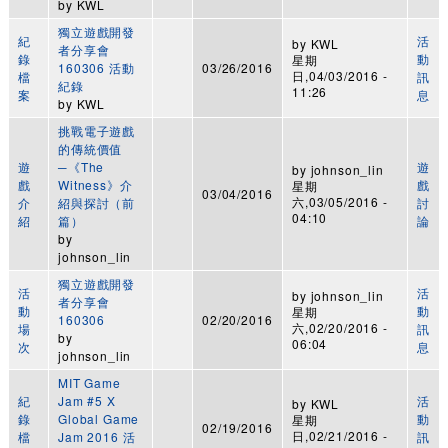
by
KWL
獨立遊戲開發
紀
活
by
KWL
者分享會
錄
動
星期
160306 活動
03/26/2016
日,04/03/2016 -
檔
訊
紀錄
11:26
案
息
by
KWL
挑戰電子遊戲
的傳統價值
遊
─《The
遊
by
johnson_lin
戲
Witness》介
戲
星期
03/04/2016
六,03/05/2016 -
介
紹與探討（前
討
04:10
紹
篇）
論
by
johnson_lin
獨立遊戲開發
活
活
by
johnson_lin
者分享會
動
動
星期
160306
02/20/2016
六,02/20/2016 -
場
訊
by
06:04
次
息
johnson_lin
MIT Game
紀
Jam #5 X
活
by
KWL
錄
Global Game
動
星期
02/19/2016
日,02/21/2016 -
檔
Jam 2016 活
訊