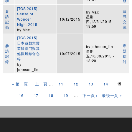
聊
發
[TGS 2015]
參
資
by
Max
Sense of
訪
訊
星期
Wonder
10/12/2015
四,12/31/2015 -
記
交
Night 2015
19:59
錄
流
by
Max
[TGS 2015]
日本遊戲大賞
參
專
by
johnson_lin
業餘部門與其
訪
題
星期
他觀展綜合心
10/07/2015
五,10/09/2015 -
記
探
得
18:20
錄
討
by
johnson_lin
頁面
« 第一頁
‹ 上一頁
…
11
12
13
14
15
16
17
18
19
…
下一頁 ›
最後一頁 »