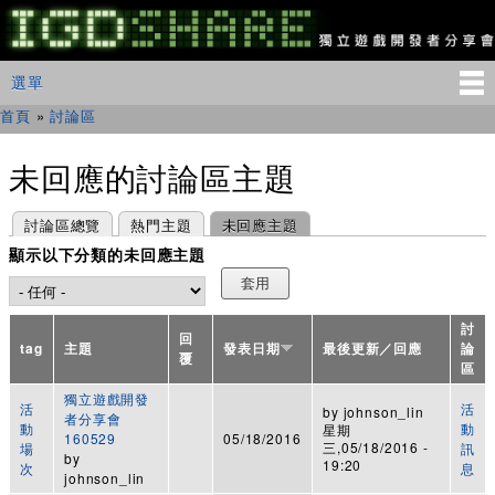
移
至
主
IGDSHARE
主選單
選單
內
獨
立
容
首頁
»
討論區
您在這裡
遊
戲
開
未回應的討論區主題
發
者
主要索引標籤
(作用中頁籤)
討論區總覽
熱門主題
未回應主題
分
享
顯示以下分類的未回應主題
會
討
回
tag
主題
發表日期
最後更新／回應
論
覆
區
獨立遊戲開發
活
活
by
johnson_lin
者分享會
動
動
星期
160529
05/18/2016
三,05/18/2016 -
場
訊
by
19:20
次
息
johnson_lin