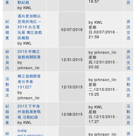
16:57
案
動紀錄
息
by
KWL
邁向更加難以
紀
忽視的地位 ─
資
by
KWL
錄
2016 台北電
訊
星期
02/07/2016
日,02/07/2016 -
檔
玩展 獨立遊戲
交
21:59
案
區概觀
流
by
KWL
綜
2016 年獨立
資
by
johnson_lin
合
遊戲相關競賽
訊
星期
12/31/2015
四,12/31/2015 -
資
by
交
20:02
訊
johnson_lin
流
獨立遊戲開發
活
活
by
johnson_lin
者分享會
動
動
星期
151227
12/15/2015
二,12/15/2015 -
場
訊
by
15:25
次
息
johnson_lin
紀
2015 下半海
活
by
KWL
錄
外遊戲展會戰
動
星期
12/08/2015
日,12/13/2015 -
檔
報 活動紀錄
訊
17:27
案
by
KWL
息
Indie
綜
資
by
johnson_lin
MEGABOOTH