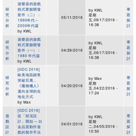
遊樂器的遊戲
研
程式業餘開發
專
by
KWL
究
套件（二）：
題
星期
05/11/2016
五,06/17/2016 -
分
1990年代～
探
16:38
析
2000年代篇
討
by
KWL
遊樂器的遊戲
研
專
by
KWL
程式業餘開發
究
題
星期
套件（一）：
04/29/2016
五,06/17/2016 -
分
探
1980 年代篇
16:38
析
討
by
KWL
[GDC 2016]
歐美地區銷售
研
專
by
Max
突破百萬，
究
題
星期
《魔物獵人》
04/20/2016
五,04/22/2016 -
分
探
邁向全球的在
17:24
析
討
地化方式
by
Max
[GDC 2016]
遊
從「狀況設
專
by
KWL
戲
計」開始 ─ 白
題
星期
04/01/2016
二,04/05/2016 -
設
金品質動作遊
探
10:50
計
戲的製作手法
討