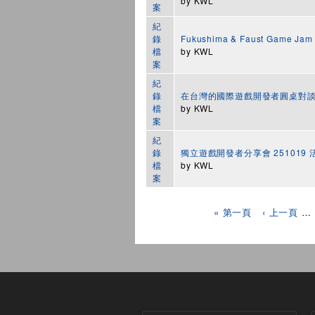
by
KWL
案
紀
錄
Fukushima & Faust Game 
檔
by
KWL
案
紀
錄
在台灣的國際遊戲開發者圓桌對談
檔
by
KWL
案
紀
錄
獨立遊戲開發者分享會 251019
檔
by
KWL
案
頁面
« 第一頁
‹ 上一頁
…