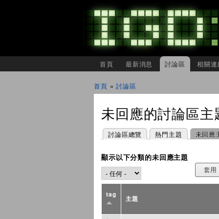
主選單
首頁
最新消息
討論區
相關連
IGDSHARE
獨
首頁
»
討論區
立
您在這裡
遊
戲
未回應的討論區主
開
發
者
主要索引標籤
(作用中頁籤)
討論區總覽
熱門主題
未回應
分
享
會
顯示以下分類的未回應主題
tag
主題