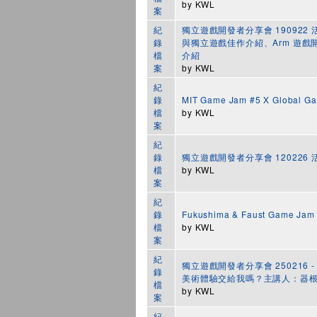
by
KWL
案
紀
獨立遊戲開發者分享會 190922 
錄
與獨立遊戲佳作介紹、Arm 遊戲開發
檔
介紹
案
by
KWL
紀
錄
MIT Game Jam #5 X Global
檔
by
KWL
案
紀
錄
獨立遊戲開發者分享會 120226
檔
by
KWL
案
紀
錄
Fukushima & Faust Game 
檔
by
KWL
案
紀
獨立遊戲開發者分享會 250216
錄
美術體驗交給我嗎？主講人：器根
檔
by
KWL
案
紀