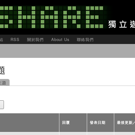
移
至
主
內
容
結
RSS
關於我們
About Us
聯絡我們
題
主題
回覆
發表日期
最後更新