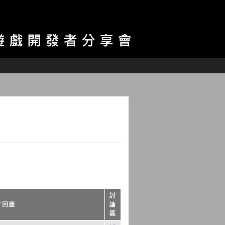
討
／回應
論
區