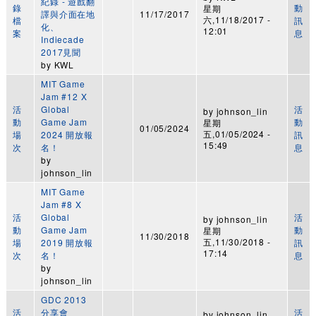
紀錄 - 遊戲翻
錄
動
星期
譯與介面在地
11/17/2017
六,11/18/2017 -
檔
訊
化、
12:01
案
息
Indiecade
2017見聞
by
KWL
MIT Game
Jam #12 X
活
Global
活
by
johnson_lin
動
Game Jam
動
星期
01/05/2024
五,01/05/2024 -
場
2024 開放報
訊
15:49
次
名！
息
by
johnson_lin
MIT Game
Jam #8 X
活
Global
活
by
johnson_lin
動
Game Jam
動
星期
11/30/2018
五,11/30/2018 -
場
2019 開放報
訊
17:14
次
名！
息
by
johnson_lin
GDC 2013
活
分享會
活
by
johnson_lin