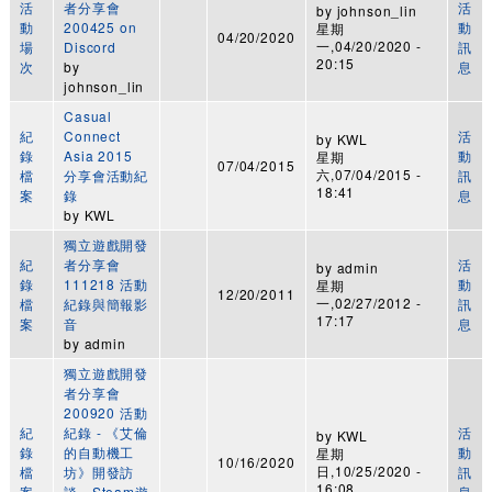
活
者分享會
活
by
johnson_lin
動
200425 on
動
星期
04/20/2020
一,04/20/2020 -
場
Discord
訊
20:15
次
by
息
johnson_lin
Casual
紀
Connect
活
by
KWL
錄
Asia 2015
動
星期
07/04/2015
六,07/04/2015 -
檔
分享會活動紀
訊
18:41
案
錄
息
by
KWL
獨立遊戲開發
紀
者分享會
活
by
admin
錄
111218 活動
動
星期
12/20/2011
一,02/27/2012 -
檔
紀錄與簡報影
訊
17:17
案
音
息
by
admin
獨立遊戲開發
者分享會
200920 活動
紀
紀錄 - 《艾倫
活
by
KWL
錄
的自動機工
動
星期
10/16/2020
日,10/25/2020 -
檔
坊》開發訪
訊
16:08
案
談、Steam遊
息