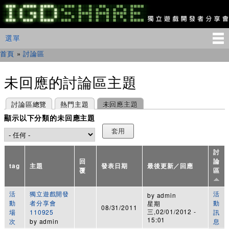
移
至
主
IGDSHARE
主選單
選單
內
獨
立
容
首頁
»
討論區
您在這裡
遊
戲
開
未回應的討論區主題
發
者
主要索引標籤
(作用中頁籤)
討論區總覽
熱門主題
未回應主題
分
享
顯示以下分類的未回應主題
會
討
回
論
tag
主題
發表日期
最後更新／回應
覆
區
活
獨立遊戲開發
活
by
admin
動
者分享會
動
星期
08/31/2011
三,02/01/2012 -
場
110925
訊
15:01
次
by
admin
息