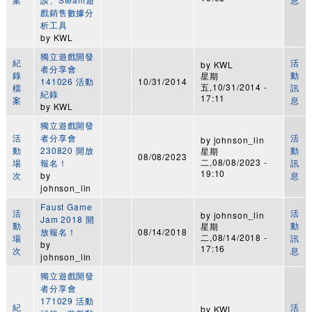
戲銷售數據分
析工具
by
KWL
獨立遊戲開發
紀
活
by
KWL
者分享會
錄
動
星期
141026 活動
10/31/2014
五,10/31/2014 -
檔
訊
紀錄
17:11
案
息
by
KWL
獨立遊戲開發
活
者分享會
活
by
johnson_lin
動
230820 開放
動
星期
08/08/2023
二,08/08/2023 -
場
報名！
訊
19:10
次
by
息
johnson_lin
Faust Game
活
活
by
johnson_lin
Jam 2018 開
動
動
星期
放報名！
08/14/2018
二,08/14/2018 -
場
訊
by
17:16
次
息
johnson_lin
獨立遊戲開發
者分享會
171029 活動
紀
活
by
KWL