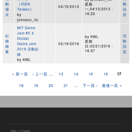
動
（IGDA
動
星期
04/15/2013
一,04/15/2013 -
場
Taiwan）
訊
16:23
次
by
息
johnson_lin
MIT Game
Jam #5 X
紀
活
by
KWL
Global
錄
動
星期
Game Jam
02/19/2016
日,02/21/2016 -
檔
訊
2016 活動紀
16:57
案
息
錄
by
KWL
頁面
« 第一頁
‹ 上一頁
…
13
14
15
16
17
18
19
20
21
…
下一頁 ›
最後一頁 »
WELCOME