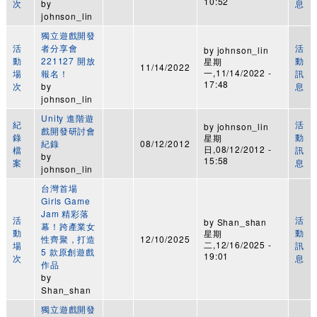
10:52
次
by
息
johnson_lin
獨立遊戲開發
活
者分享會
活
by
johnson_lin
動
221127 開放
動
星期
11/14/2022
一,11/14/2022 -
場
報名！
訊
17:48
次
by
息
johnson_lin
Unity 進階遊
紀
活
by
johnson_lin
戲開發研討會
錄
動
星期
紀錄
08/12/2012
日,08/12/2012 -
檔
訊
by
15:58
案
息
johnson_lin
台灣首場
Girls Game
Jam 精彩落
活
活
by
Shan_shan
幕！跨產業女
動
動
星期
性齊聚，打造
12/10/2025
二,12/16/2025 -
場
訊
5 款原創遊戲
19:01
次
息
作品
by
Shan_shan
獨立遊戲開發