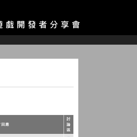
討
／回應
論
區