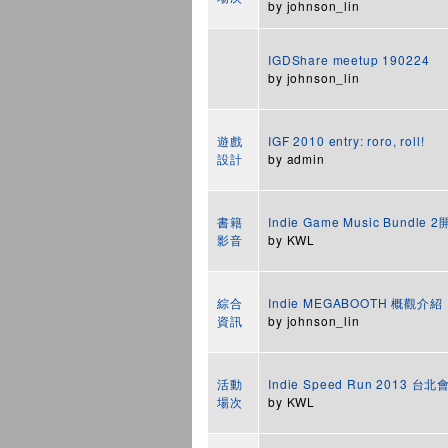
by
johnson_lin
IGDShare meetup 190224
by
johnson_lin
遊戲
IGF 2010 entry: roro, roll!
設計
by
admin
書籍
Indie Game Music Bundle 
影音
by
KWL
綜合
Indie MEGABOOTH 概觀介紹
資訊
by
johnson_lin
活動
Indie Speed Run 2013 
場次
by
KWL