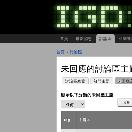
主選單
首頁
最新消息
討論區
相關連
IGDSHARE
獨
首頁
»
討論區
立
您在這裡
遊
戲
未回應的討論區主
開
發
者
主要索引標籤
(作用中頁籤)
討論區總覽
熱門主題
未回應
分
享
會
顯示以下分類的未回應主題
tag
主題