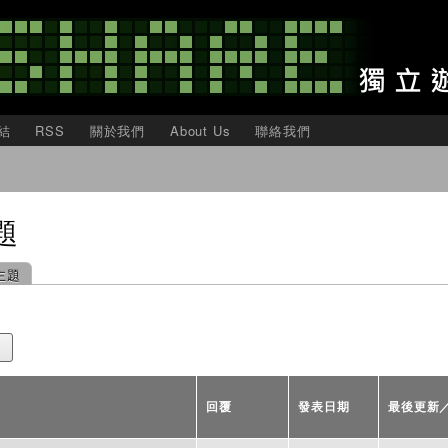
移
至
主
內
容
結
RSS
關於我們
About Us
聯絡我們
題
主題
回覆
發表日期
最後更新