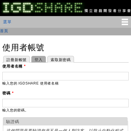
移
至
主
IGDSHARE
主選單
選單
內
獨
立
容
首頁
您在這裡
遊
戲
開
使用者帳號
發
者
主要索引標籤
(作用中頁籤)
註冊新帳號
登入
索取新密碼
分
享
使用者名稱
*
會
輸入您的 IGDSHARE 使用者名稱
密碼
*
輸入您的密碼。
驗證碼
這個問題是要驗證您是不是一個人類訪客，以防止自動化程式