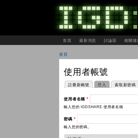
主選單
首頁
最新消息
討論區
相關連
IGDSHARE
獨
首頁
立
您在這裡
遊
戲
使用者帳號
開
發
者
主要索引標籤
(作用中頁籤)
註冊新帳號
登入
索取新密碼
分
享
會
使用者名稱
*
輸入您的 IGDSHARE 使用者名稱
密碼
*
輸入您的密碼。