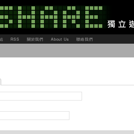
移
至
主
內
容
結
RSS
關於我們
About Us
聯絡我們