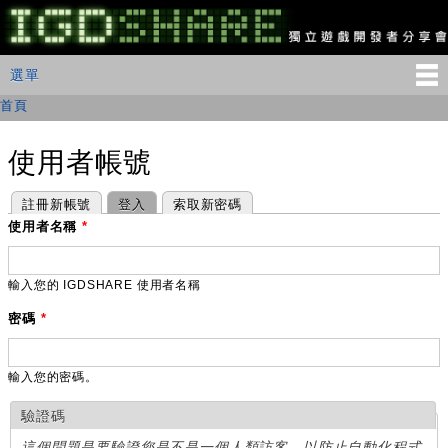
移
至
主
IGDSHARE
主選單
選單
內
獨
立
容
首頁
您在這裡
遊
戲
開
使用者帳號
發
者
主要索引標籤
(作用中頁籤)
註冊新帳號
登入
索取新密碼
分
享
使用者名稱
*
會
輸入您的 IGDSHARE 使用者名稱
密碼
*
輸入您的密碼。
驗證碼
這個問題是要驗證您是不是一個人類訪客，以防止自動化程式