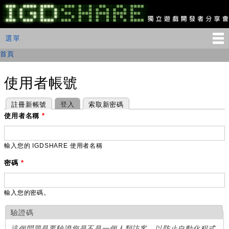
移
至
主
IGDSHARE
主選單
選單
內
獨
立
容
首頁
您在這裡
遊
戲
開
使用者帳號
發
者
主要索引標籤
(作用中頁籤)
註冊新帳號
登入
索取新密碼
分
享
使用者名稱
*
會
輸入您的 IGDSHARE 使用者名稱
密碼
*
輸入您的密碼。
驗證碼
這個問題是要驗證您是不是一個人類訪客，以防止自動化程式