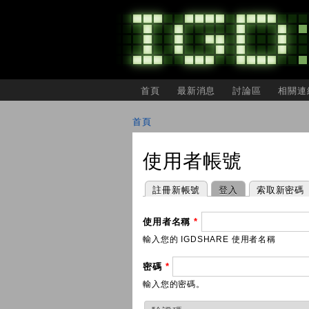
主選單
首頁
最新消息
討論區
相關連
IGDSHARE
獨
首頁
立
您在這裡
遊
戲
使用者帳號
開
發
者
主要索引標籤
(作用中頁籤)
註冊新帳號
登入
索取新密碼
分
享
會
使用者名稱
*
輸入您的 IGDSHARE 使用者名稱
密碼
*
輸入您的密碼。