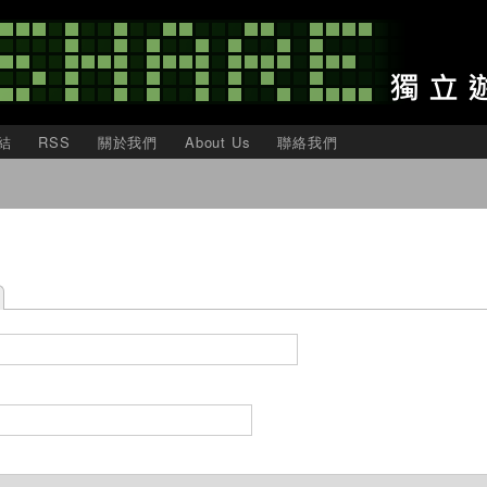
移
至
主
內
容
結
RSS
關於我們
About Us
聯絡我們