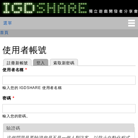
移
至
主
IGDSHARE
主選單
選單
內
獨
立
容
首頁
您在這裡
遊
戲
開
使用者帳號
發
者
主要索引標籤
(作用中頁籤)
註冊新帳號
登入
索取新密碼
分
享
使用者名稱
*
會
輸入您的 IGDSHARE 使用者名稱
密碼
*
輸入您的密碼。
驗證碼
這個問題是要驗證您是不是一個人類訪客，以防止自動化程式