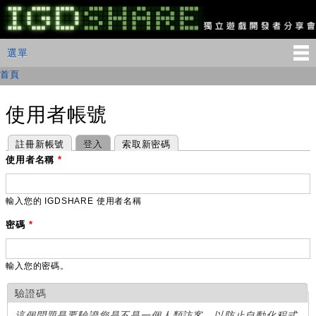
移
至
主
IGDSHARE
主選單
選單
內
獨
立
容
首頁
您在這裡
遊
戲
開
使用者帳號
發
者
主要索引標籤
(作用中頁籤)
註冊新帳號
登入
索取新密碼
分
享
使用者名稱
*
會
輸入您的 IGDSHARE 使用者名稱
密碼
*
輸入您的密碼。
驗證碼
這個問題是要驗證您是不是一個人類訪客，以防止自動化程式