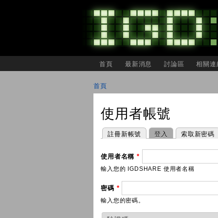
主選單
首頁
最新消息
討論區
相關連
IGDSHARE
獨
首頁
立
您在這裡
遊
戲
使用者帳號
開
發
者
主要索引標籤
(作用中頁籤)
註冊新帳號
登入
索取新密碼
分
享
會
使用者名稱
*
輸入您的 IGDSHARE 使用者名稱
密碼
*
輸入您的密碼。