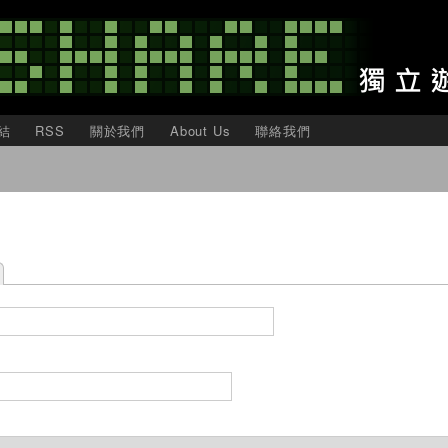
移
至
主
內
容
結
RSS
關於我們
About Us
聯絡我們