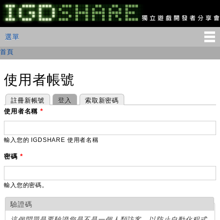
移
至
主
IGDSHARE
主選單
選單
內
獨
立
容
首頁
您在這裡
遊
戲
開
使用者帳號
發
者
主要索引標籤
(作用中頁籤)
註冊新帳號
登入
索取新密碼
分
享
使用者名稱
*
會
輸入您的 IGDSHARE 使用者名稱
密碼
*
輸入您的密碼。
驗證碼
這個問題是要驗證您是不是一個人類訪客，以防止自動化程式