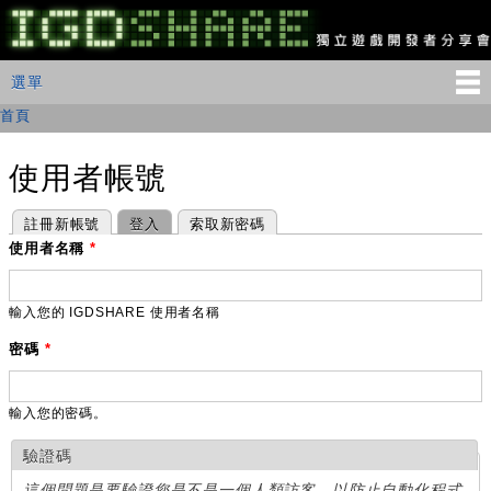
移
至
主
IGDSHARE
主選單
選單
內
獨
立
容
首頁
您在這裡
遊
戲
開
使用者帳號
發
者
主要索引標籤
(作用中頁籤)
註冊新帳號
登入
索取新密碼
分
享
使用者名稱
*
會
輸入您的 IGDSHARE 使用者名稱
密碼
*
輸入您的密碼。
驗證碼
這個問題是要驗證您是不是一個人類訪客，以防止自動化程式