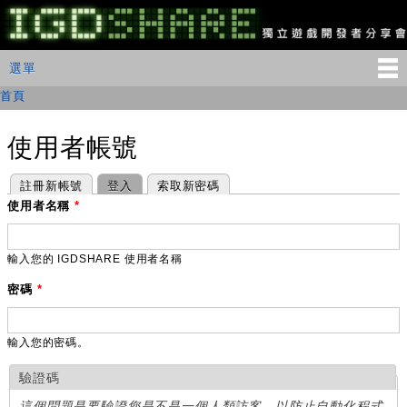
移
至
主
IGDSHARE
主選單
選單
內
獨
立
容
首頁
您在這裡
遊
戲
開
使用者帳號
發
者
主要索引標籤
(作用中頁籤)
註冊新帳號
登入
索取新密碼
分
享
使用者名稱
*
會
輸入您的 IGDSHARE 使用者名稱
密碼
*
輸入您的密碼。
驗證碼
這個問題是要驗證您是不是一個人類訪客，以防止自動化程式