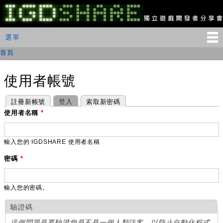
移
至
主
IGDSHARE
主選單
選單
內
獨
立
容
首頁
您在這裡
遊
戲
開
使用者帳號
發
者
主要索引標籤
(作用中頁籤)
註冊新帳號
登入
索取新密碼
分
享
使用者名稱
*
會
輸入您的 IGDSHARE 使用者名稱
密碼
*
輸入您的密碼。
驗證碼
這個問題是要驗證您是不是一個人類訪客，以防止自動化程式