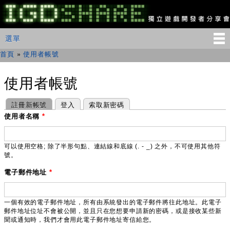
移
至
主
IGDSHARE
主選單
選單
內
獨
立
容
首頁
»
使用者帳號
您在這裡
遊
戲
開
使用者帳號
發
者
主要索引標籤
(作用中頁籤)
註冊新帳號
登入
索取新密碼
分
享
使用者名稱
*
會
可以使用空格; 除了半形句點、連結線和底線 (. - _) 之外，不可使用其他符
號。
電子郵件地址
*
一個有效的電子郵件地址，所有由系統發出的電子郵件將往此地址。此電子
郵件地址位址不會被公開，並且只在您想要申請新的密碼，或是接收某些新
聞或通知時，我們才會用此電子郵件地址寄信給您。