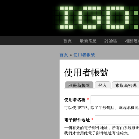
主選單
首頁
最新消息
討論區
相關連
IGDSHARE
獨
首頁
»
使用者帳號
立
您在這裡
遊
戲
使用者帳號
開
發
者
主要索引標籤
(作用中頁籤)
註冊新帳號
登入
索取新密碼
分
享
會
使用者名稱
*
可以使用空格; 除了半形句點、連結線和底線 
電子郵件地址
*
一個有效的電子郵件地址，所有由系統發
我們才會用此電子郵件地址寄信給您。