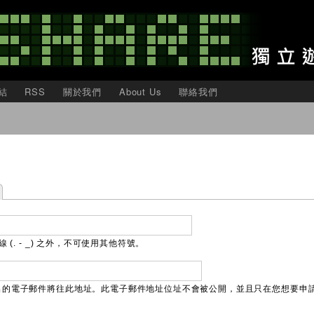
移
至
主
內
容
結
RSS
關於我們
About Us
聯絡我們
(. - _) 之外，不可使用其他符號。
出的電子郵件將往此地址。此電子郵件地址位址不會被公開，並且只在您想要申