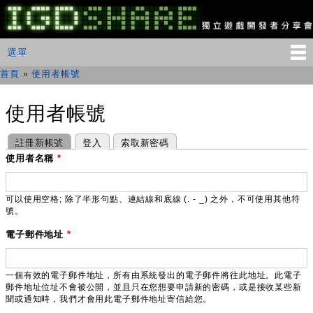
移
至
主
IGDSHARE
主選單
選單
內
獨
立
容
首頁
»
使用者帳號
您在這裡
遊
戲
開
使用者帳號
發
者
主要索引標籤
(作用中頁籤)
註冊新帳號
登入
索取新密碼
分
享
使用者名稱
*
會
可以使用空格; 除了半形句點、連結線和底線 (. - _) 之外，不可使用其他符
號。
電子郵件地址
*
一個有效的電子郵件地址，所有由系統發出的電子郵件將往此地址。此電子
郵件地址位址不會被公開，並且只在您想要申請新的密碼，或是接收某些新
聞或通知時，我們才會用此電子郵件地址寄信給您。