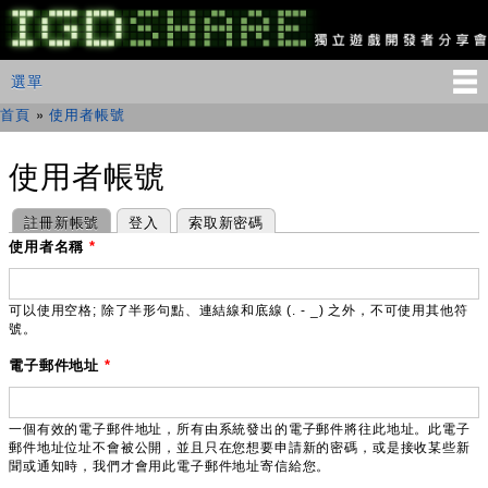
移
至
主
IGDSHARE
主選單
選單
內
獨
立
容
首頁
»
使用者帳號
您在這裡
遊
戲
開
使用者帳號
發
者
主要索引標籤
(作用中頁籤)
註冊新帳號
登入
索取新密碼
分
享
使用者名稱
*
會
可以使用空格; 除了半形句點、連結線和底線 (. - _) 之外，不可使用其他符
號。
電子郵件地址
*
一個有效的電子郵件地址，所有由系統發出的電子郵件將往此地址。此電子
郵件地址位址不會被公開，並且只在您想要申請新的密碼，或是接收某些新
聞或通知時，我們才會用此電子郵件地址寄信給您。