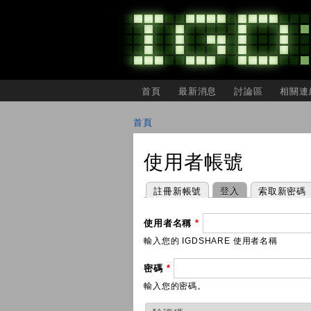
主選單
首頁
最新消息
討論區
相關連
IGDSHARE
獨
首頁
立
您在這裡
遊
戲
使用者帳號
開
發
者
主要索引標籤
(作用中頁籤)
註冊新帳號
登入
索取新密碼
分
享
會
使用者名稱
*
輸入您的 IGDSHARE 使用者名稱
密碼
*
輸入您的密碼。