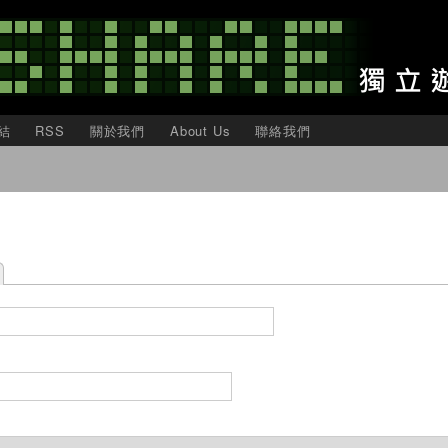
移
至
主
內
容
結
RSS
關於我們
About Us
聯絡我們