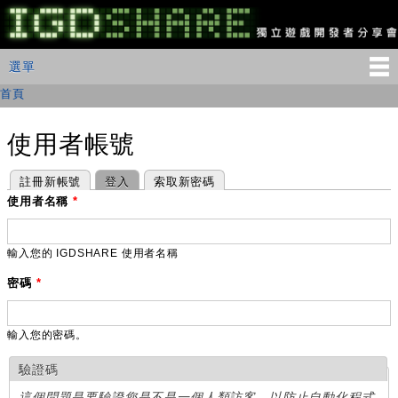
移
至
主
IGDSHARE
主選單
選單
內
獨
立
容
首頁
您在這裡
遊
戲
開
使用者帳號
發
者
主要索引標籤
(作用中頁籤)
註冊新帳號
登入
索取新密碼
分
享
使用者名稱
*
會
輸入您的 IGDSHARE 使用者名稱
密碼
*
輸入您的密碼。
驗證碼
這個問題是要驗證您是不是一個人類訪客，以防止自動化程式