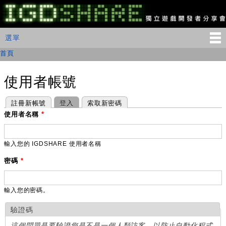
移
至
主
IGDSHARE
主選單
選單
內
獨
立
容
首頁
您在這裡
遊
戲
開
使用者帳號
發
者
主要索引標籤
(作用中頁籤)
註冊新帳號
登入
索取新密碼
分
享
使用者名稱
*
會
輸入您的 IGDSHARE 使用者名稱
密碼
*
輸入您的密碼。
驗證碼
這個問題是要驗證您是不是一個人類訪客，以防止自動化程式