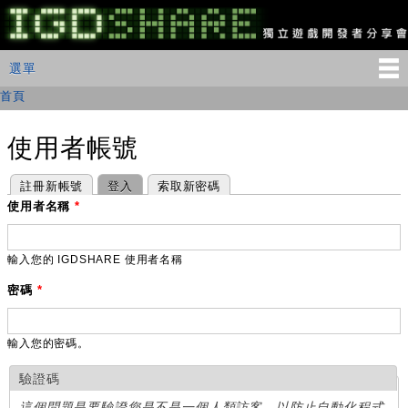
移
至
主
IGDSHARE
主選單
選單
內
獨
立
容
首頁
您在這裡
遊
戲
開
使用者帳號
發
者
主要索引標籤
(作用中頁籤)
註冊新帳號
登入
索取新密碼
分
享
使用者名稱
*
會
輸入您的 IGDSHARE 使用者名稱
密碼
*
輸入您的密碼。
驗證碼
這個問題是要驗證您是不是一個人類訪客，以防止自動化程式