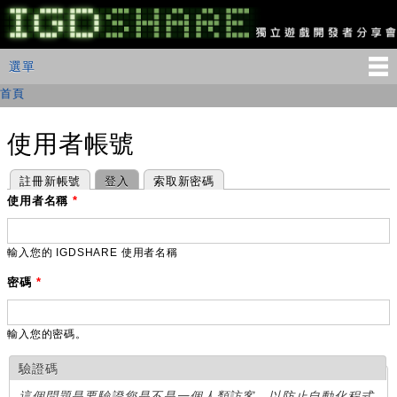
移
至
主
IGDSHARE
主選單
選單
內
獨
立
容
首頁
您在這裡
遊
戲
開
使用者帳號
發
者
主要索引標籤
(作用中頁籤)
註冊新帳號
登入
索取新密碼
分
享
使用者名稱
*
會
輸入您的 IGDSHARE 使用者名稱
密碼
*
輸入您的密碼。
驗證碼
這個問題是要驗證您是不是一個人類訪客，以防止自動化程式