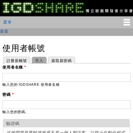
移
至
主
IGDSHARE
主選單
選單
內
獨
立
容
首頁
您在這裡
遊
戲
開
使用者帳號
發
者
主要索引標籤
(作用中頁籤)
註冊新帳號
登入
索取新密碼
分
享
使用者名稱
*
會
輸入您的 IGDSHARE 使用者名稱
密碼
*
輸入您的密碼。
驗證碼
這個問題是要驗證您是不是一個人類訪客，以防止自動化程式