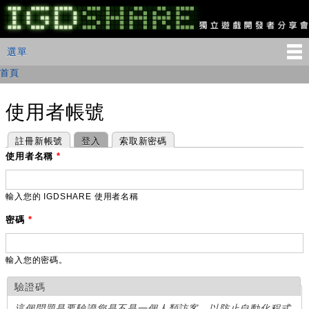
移
至
主
IGDSHARE
主選單
選單
內
獨
立
容
首頁
您在這裡
遊
戲
開
使用者帳號
發
者
主要索引標籤
(作用中頁籤)
註冊新帳號
登入
索取新密碼
分
享
使用者名稱
*
會
輸入您的 IGDSHARE 使用者名稱
密碼
*
輸入您的密碼。
驗證碼
這個問題是要驗證您是不是一個人類訪客，以防止自動化程式