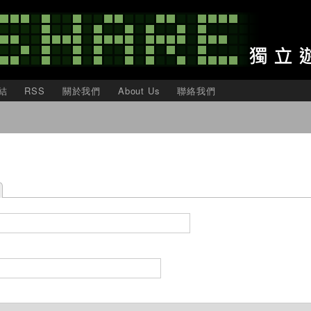
移
至
主
內
容
結
RSS
關於我們
About Us
聯絡我們