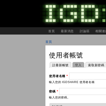
主選單
首頁
最新消息
討論區
相關連
IGDSHARE
獨
首頁
立
您在這裡
遊
戲
使用者帳號
開
發
者
主要索引標籤
(作用中頁籤)
註冊新帳號
登入
索取新密碼
分
享
會
使用者名稱
*
輸入您的 IGDSHARE 使用者名稱
密碼
*
輸入您的密碼。