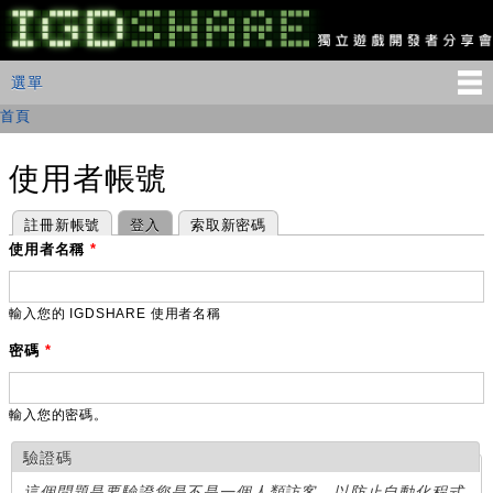
移
至
主
IGDSHARE
主選單
選單
內
獨
立
容
首頁
您在這裡
遊
戲
開
使用者帳號
發
者
主要索引標籤
(作用中頁籤)
註冊新帳號
登入
索取新密碼
分
享
使用者名稱
*
會
輸入您的 IGDSHARE 使用者名稱
密碼
*
輸入您的密碼。
驗證碼
這個問題是要驗證您是不是一個人類訪客，以防止自動化程式