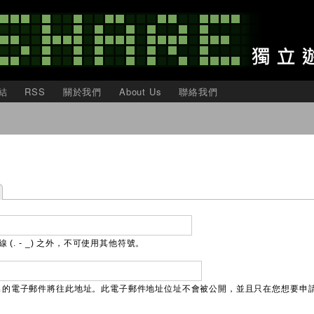
移
至
主
內
容
結
RSS
關於我們
About Us
聯絡我們
(. - _) 之外，不可使用其他符號。
出的電子郵件將往此地址。此電子郵件地址位址不會被公開，並且只在您想要申