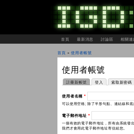
主選單
首頁
最新消息
討論區
相關連
IGDSHARE
獨
首頁
»
使用者帳號
立
您在這裡
遊
戲
使用者帳號
開
發
者
主要索引標籤
(作用中頁籤)
註冊新帳號
登入
索取新密碼
分
享
會
使用者名稱
*
可以使用空格; 除了半形句點、連結線和底線 
電子郵件地址
*
一個有效的電子郵件地址，所有由系統發
我們才會用此電子郵件地址寄信給您。