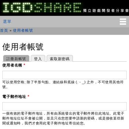
移
至
主
IGDSHARE
主選單
選單
內
獨
立
容
首頁
»
使用者帳號
您在這裡
遊
戲
開
使用者帳號
發
者
主要索引標籤
(作用中頁籤)
註冊新帳號
登入
索取新密碼
分
享
使用者名稱
*
會
可以使用空格; 除了半形句點、連結線和底線 (. - _) 之外，不可使用其他符
號。
電子郵件地址
*
一個有效的電子郵件地址，所有由系統發出的電子郵件將往此地址。此電子
郵件地址位址不會被公開，並且只在您想要申請新的密碼，或是接收某些新
聞或通知時，我們才會用此電子郵件地址寄信給您。