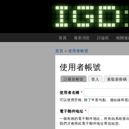
主選單
首頁
最新消息
討論區
相關連
IGDSHARE
獨
首頁
»
使用者帳號
立
您在這裡
遊
戲
使用者帳號
開
發
者
主要索引標籤
(作用中頁籤)
註冊新帳號
登入
索取新密碼
分
享
會
使用者名稱
*
可以使用空格; 除了半形句點、連結線和底線 
電子郵件地址
*
一個有效的電子郵件地址，所有由系統發
我們才會用此電子郵件地址寄信給您。