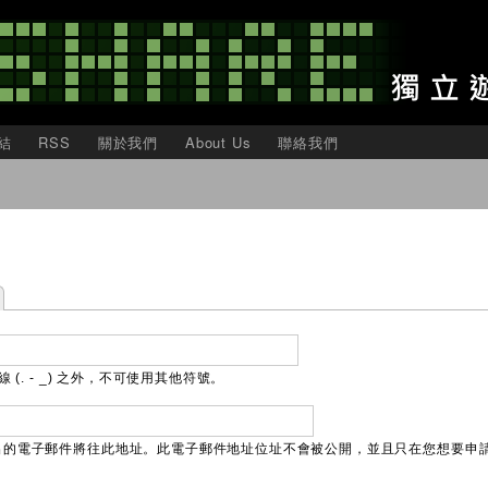
移
至
主
內
容
結
RSS
關於我們
About Us
聯絡我們
(. - _) 之外，不可使用其他符號。
出的電子郵件將往此地址。此電子郵件地址位址不會被公開，並且只在您想要申