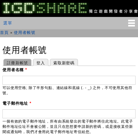
移
至
主
IGDSHARE
主選單
選單
內
獨
立
容
首頁
»
使用者帳號
您在這裡
遊
戲
開
使用者帳號
發
者
主要索引標籤
(作用中頁籤)
註冊新帳號
登入
索取新密碼
分
享
使用者名稱
*
會
可以使用空格; 除了半形句點、連結線和底線 (. - _) 之外，不可使用其他符
號。
電子郵件地址
*
一個有效的電子郵件地址，所有由系統發出的電子郵件將往此地址。此電子
郵件地址位址不會被公開，並且只在您想要申請新的密碼，或是接收某些新
聞或通知時，我們才會用此電子郵件地址寄信給您。