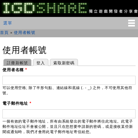
移
至
主
IGDSHARE
主選單
選單
內
獨
立
容
首頁
»
使用者帳號
您在這裡
遊
戲
開
使用者帳號
發
者
主要索引標籤
(作用中頁籤)
註冊新帳號
登入
索取新密碼
分
享
使用者名稱
*
會
可以使用空格; 除了半形句點、連結線和底線 (. - _) 之外，不可使用其他符
號。
電子郵件地址
*
一個有效的電子郵件地址，所有由系統發出的電子郵件將往此地址。此電子
郵件地址位址不會被公開，並且只在您想要申請新的密碼，或是接收某些新
聞或通知時，我們才會用此電子郵件地址寄信給您。