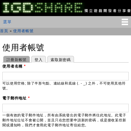
移
至
主
IGDSHARE
主選單
選單
內
獨
立
容
首頁
»
使用者帳號
您在這裡
遊
戲
開
使用者帳號
發
者
主要索引標籤
(作用中頁籤)
註冊新帳號
登入
索取新密碼
分
享
使用者名稱
*
會
可以使用空格; 除了半形句點、連結線和底線 (. - _) 之外，不可使用其他符
號。
電子郵件地址
*
一個有效的電子郵件地址，所有由系統發出的電子郵件將往此地址。此電子
郵件地址位址不會被公開，並且只在您想要申請新的密碼，或是接收某些新
聞或通知時，我們才會用此電子郵件地址寄信給您。